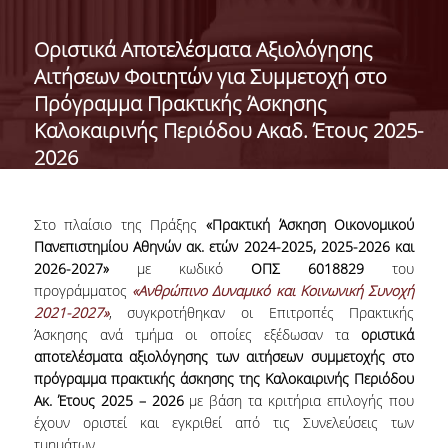
ΔΙΟΙΚΗΣΗ ΤΟΥ ΤΜΗΜΑΤΟΣ
Οριστικά Αποτελέσματα Αξιολόγησης
Αιτήσεων Φοιτητών για Συμμετοχή στο
ΓΙΑ ΜΑΘΗΤΕΣ Γ' ΛΥΚΕΙΟΥ
Πρόγραμμα Πρακτικής Άσκησης
ΑΝΘΡΩΠΙΝΟ ΔΥΝΑΜΙΚΟ
Καλοκαιρινής Περιόδου Ακαδ. Έτους 2025-
2026
ΜΕΛΗ ΔΕΠ
ΑΦΥΠΗΡΕΤΗΣΑΝΤΑ ΜΕΛΗ ΔΕΠ
Στο πλαίσιο της Πράξης
«Πρακτική Άσκηση Οικονομικού
ΕΠΙΤΙΜΟΙ ΔΙΔΑΚΤΟΡΕΣ
Πανεπιστημίου Αθηνών ακ. ετών 2024-2025, 2025-2026 και
2026-2027»
με κωδικό
ΟΠΣ 6018829
του
ΜΕΤΑΔΙΔΑΚΤΟΡΕΣ
προγράμματος
«Ανθρώπινο Δυναμικό και Κοινωνική Συνοχή
2021-2027»
, συγκροτήθηκαν οι Επιτροπές Πρακτικής
ΕΙΔΙΚΟ ΠΡΟΣΩΠΙΚΟ
Άσκησης ανά τμήμα οι οποίες εξέδωσαν τα
οριστικά
αποτελέσματα αξιολόγησης των αιτήσεων συμμετοχής στο
ΑΚΑΔΗΜΑΪΚΟΙ ΥΠΟΤΡΟΦΟΙ
πρόγραμμα πρακτικής άσκησης της Καλοκαιρινής Περιόδου
Ακ. Έτους 2025 – 2026
με βάση τα κριτήρια επιλογής που
ΕΝΤΕΤΑΛΜΕΝΟΙ ΔΙΔΑΣΚΟΝΤΕΣ
έχουν οριστεί και εγκριθεί από τις Συνελεύσεις των
τμημάτων.