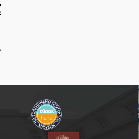
α
ς
/