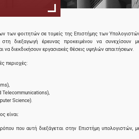
Μαθήματα
Υποδομή
Πολιτική Διασφάλισης Ποιότητας
Πρόγραμμα
εων των φοιτητών σε τομείς της Επιστήμης των Υπολογιστώ
02
Μαθημάτων
στη διεξαγωγή έρευνας προκειμένου να συνεχίσουν μ
Χρήσιμες Πληροφοριές
Χειμερινού Εξα
αι να διεκδικήσουν εργασιακές θέσεις υψηλών απαιτήσεων.
10, 2025
25-26
Οδηγός Σπουδών
Ανακοινώθηκε το Πρόγραμμα
ές περιοχές:
Μαθημάτων του Χειμερινού ε
2025-2026
... περισσότερα
Υποψήφιοι
ms),
d Telecommunications),
Γιατί να παρακολουθήσω το Πρόγραμμα
uter Science).
Ανταποδοτική Εργασία Φοιτητών
ς είναι:
Συμμετοχή Φοιτητών στην Έρευνα
ρόπου που αυτή διεξάγεται στην Επιστήμη υπολογιστών, μ
Διαδικασία και Προθεσμίες Υποβολής