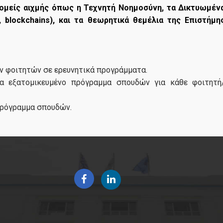
ομείς αιχμής όπως η Τεχνητή Νοημοσύνη, τα Δικτυωμέν
Έντυπα Αιτήσεων
, blockchains), και τα θεωρητικά θεμέλια της Επιστήμη
Συχνές Ερωτήσεις
ν φοιτητών σε ερευνητικά προγράμματα.
Διδάσκοντες
ια εξατομικευμένο πρόγραμμα σπουδών για κάθε φοιτητή
πρόγραμμα σπουδών.
Απόφοιτοι
Μετά την αποφοίτηση
Γνώμες αποφοίτων
Νέα