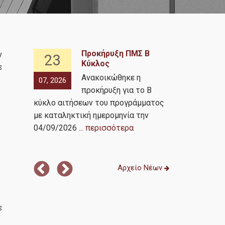
Προκήρυξη ΠΜΣ Β
ν
23
08
Κύκλος
ε
μήνου
Ανακοικώθηκε η
07, 2026
05, 2026
προκήρυξη για το Β
κύκλο αιτήσεων του προγράμματος
αίθουσα Τ103
ξαμήνου
με καταληκτική ημερομηνία την
MS Teams) θ
04/09/2026
... περισσότερα
παρουσίαση 
Υπολογιστώ
Αρχείο Νέων
ε