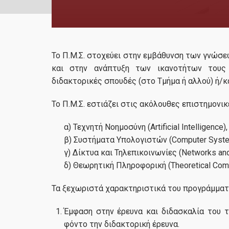
Το Π.Μ.Σ. στοχεύει στην εμβάθυνση των γνώσ
και στην ανάπτυξη των ικανοτήτων τους 
διδακτορικές σπουδές (στο Τμήμα ή αλλού) ή/κ
Το Π.Μ.Σ. εστιάζει στις ακόλουθες επιστημονικ
α) Τεχνητή Νοημοσύνη (Artificial Intelligence),
β) Συστήματα Υπολογιστών (Computer Syste
γ) Δίκτυα και Τηλεπικοινωνίες (Networks an
δ) Θεωρητική Πληροφορική (Theoretical Comp
Τα ξεχωριστά χαρακτηριστικά του προγράμματο
Έμφαση στην έρευνα και διδασκαλία του τ
φόντο την διδακτορική έρευνα.