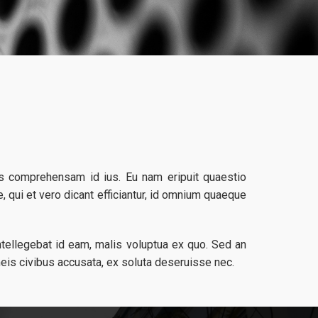
us comprehensam id ius. Eu nam eripuit quaestio
 qui et vero dicant efficiantur, id omnium quaeque
ellegebat id eam, malis voluptua ex quo. Sed an
meis civibus accusata, ex soluta deseruisse nec.