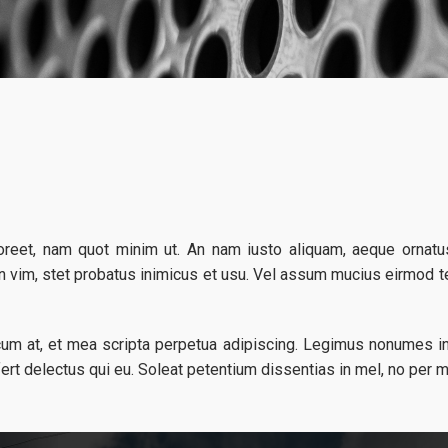
laoreet, nam quot minim ut. An nam iusto aliquam, aeque ornat
n vim, stet probatus inimicus et usu. Vel assum mucius eirmod te,
m at, et mea scripta perpetua adipiscing. Legimus nonumes int
fert delectus qui eu. Soleat petentium dissentias in mel, no per 