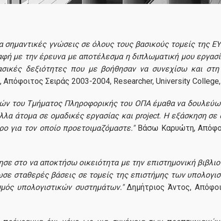
Courses
Requirements
 σημαντικές γνώσεις σε όλους τους βασικούς τομείς της ΕΥ, 
αφή με την έρευνα με αποτέλεσμα η διπλωματική μου εργασί
Research
ασικές δεξιότητες που με βοήθησαν να συνεχίσω και στ
Department of Informatics
Απόφοιτος Σειράς 2003-2004, Researcher, University College
τών του Τμήματος Πληροφορικής του ΟΠΑ έμαθα να δουλεύω σ
Applications
λλα άτομα σε ομαδικές εργασίας και project. Η εξάσκηση σ
ρο για τον οποίο προετοιμαζόμαστε."
Βάσω Καρυώτη, Απόφοιτ
Admissions & Application process
ησε στο να αποκτήσω οικειότητα με την επιστημονική βιβλι
Application Forms
ωσε σταθερές βάσεις σε τομείς της επιστήμης των υπολογισ
ασμός υπολογιστικών συστημάτων."
Δημήτριος Άντος, Απόφοιτ
Faculty