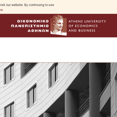
isit our website. By continuing to use
re
The Program
Welcome
Program Goals
History