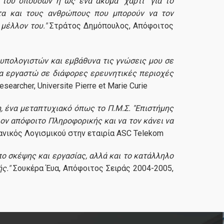
 του σπουδών ή ως ένα ακόμα "χαρτί" για το
ντα και τους ανθρώπους που μπορούν να τον
μέλλον του."
Στράτος Δημόπουλος, Απόφοιτος
 υπολογιστών και εμβάθυνα τις γνώσεις μου σε
να εργαστώ σε διάφορες ερευνητικές περιοχές
earcher, Universite Pierre et Marie Curie
η, ένα μεταπτυχιακό όπως το Π.Μ.Σ. "Επιστήμης
ον απόφοιτο Πληροφορικής και να τον κάνει να
ανικός Λογισμικού στην εταιρία ASC Telekom
ο σκέψης και εργασίας, αλλά και το κατάλληλο
ς."
Σουκέρα Έυα, Απόφοιτος Σειράς 2004-2005,