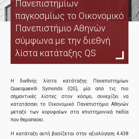
Πανεπιστημίων
Program Structure
παγκοσμίως το Οικονομικό
Student Handbook
Πανεπιστήμιο Αθηνών
Program Regulation
σύμφωνα με την διεθνή
MSc Dessertation Guidelines
λίστα κατάταξης QS
Fees & Scholarships
Admissions
Η διεθνής λίστα κατάταξης Πανεπιστημίων
Quacquarelli Symonds (QS), μία από τις πιο
σημαντικές λίστες στον κόσμο, συνεχίζει να
Requirements
κατατάσσει το Οικονομικό Πανεπιστήμιο Αθηνών
Application Process
μεταξύ των κορυφαίων στα επιστημονικά πεδία
που θεραπεύει.
Career
Η κατάταξη αυτή βασίζεται στην αξιολόγηση 4.438