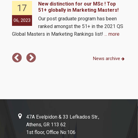
ld
New distinction for our MSc ! Top
17
51+ globally in Marketing Masters!
tion
Our post graduate program has been
06, 2023
06,
0
ranked amongst the 51+ in the 2021 QS
 and
Global Masters in Marketing Rankings list!
... more
MSc 
Com
News archive
47A Evelpidon & 33 Lefkados Str.,
Athens, GR 113 62
1st floor, Office No:106