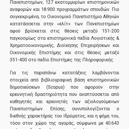
Πανεπιστημίων, 127 εκατομμυρίων επιστημονικών
αναφορών και 18.900 προγραμμάτων σπουδών. Πιο
συγκεκριμένα, το Οικονομικό Πανεπιστήμιο Αθηνών
Life in Athens
κατατάσσεται στην «ελίτ» των Πανεπιστημίων
αφού βρίσκεται στις θέσεις μεταξύ 151-200
παγκοσμίως στα επιστημονικά πεδία Λογιστικής &
Χρηματοοικονομικής, Διοίκησης Επιχειρήσεων και
Research
Οικονομικής Επιστήμης και στις θέσεις μεταξύ
351-400 στο πεδίο Επιστήμες της Πληροφορικής.
Για τις παραπάνω κατατάξεις λαμβάνονται
Quality assurance
στοιχεία από βιβλιογραφική βάση επιστημονικών
δημοσιεύσεων (Scopus) που αφορούν στην
ερευνητική δραστηριότητα που αναπτύσσεται από
Quality policy
καθηγητές και ερευνητές των αξιολογούμενων
Πανεπιστημίων. Επίσης, συνυπολογίζονται ο
Certification
διεθνής χαρακτήρας του Ιδρύματος, και η φήμη του,
τόσο στον χώρο της αγοράς, σύμφωνα με 40.643
Evaluation of educational program