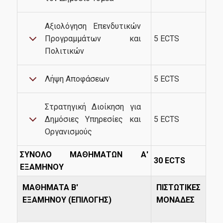
Αξιολόγηση Επενδυτικών
Life in Athens
Προγραμμάτων και
5 ECTS
Πολιτικών
Λήψη Αποφάσεων
5 ECTS
Research
Στρατηγική Διοίκηση για
Δημόσιες Υπηρεσίες και
5 ECTS
Οργανισμούς
Quality assurance
ΣΥΝΟΛΟ ΜΑΘΗΜΑΤΩΝ Α'
30 ECTS
ΕΞΑΜΗΝΟΥ
Quality policy
ΜΑΘΗΜΑΤΑ Β'
ΠΙΣΤΩΤΙΚΕΣ
Certification
ΕΞΑΜΗΝΟΥ (ΕΠΙΛΟΓΗΣ)
ΜΟΝΑΔΕΣ
Evaluation of educational program