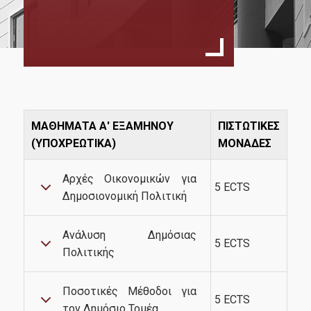
Program Structure
Student Handbook
Program Regulation
MSc Dessertation Guidelines
Fees & Scholarships
ΜΑΘΗΜΑΤΑ Α' ΕΞΑΜΗΝΟΥ
ΠΙΣΤΩΤΙΚΕΣ
(ΥΠΟΧΡΕΩΤΙΚΑ)
ΜΟΝΑΔΕΣ
Admissions
Αρχές Οικονομικών για
5 ECTS
Δημοσιονομική Πολιτική
Requirements
Ανάλυση Δημόσιας
5 ECTS
Application Process
Πολιτικής
Ποσοτικές Μέθοδοι για
Career
5 ECTS
τον Δημόσιο Τομέα