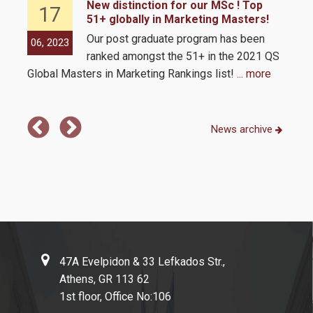
ld
New distinction for our MSc ! Top
17
51+ globally in Marketing Masters!
tion
Our post graduate program has been
06, 2023
06,
0
ranked amongst the 51+ in the 2021 QS
 and
Global Masters in Marketing Rankings list!
... more
MSc 
Com
News archive
47A Evelpidon & 33 Lefkados Str.,
Athens, GR 113 62
1st floor, Office No:106