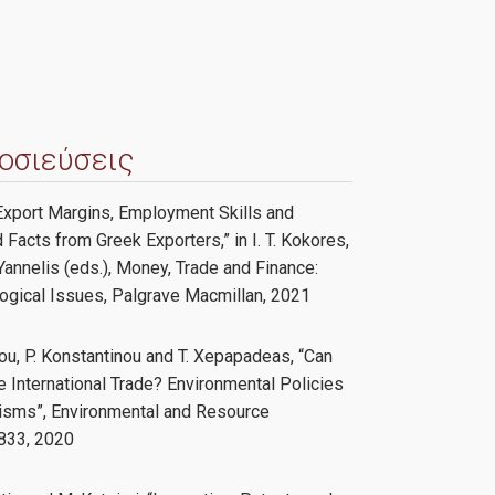
οσιεύσεις
 “Export Margins, Employment Skills and
 Facts from Greek Exporters,” in I. T. Kokores,
. Yannelis (eds.), Money, Trade and Finance:
gical Issues, Palgrave Macmillan, 2021
iou, P. Konstantinou and T. Xepapadeas, “Can
 International Trade? Environmental Policies
isms”, Environmental and Resource
–833, 2020