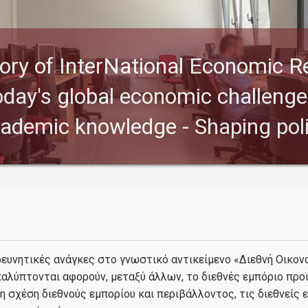
ory of InterNational Economic Re
oday's global economic challenge
ademic knowledge - Shaping pol
ρευνητικές ανάγκες στο γνωστικό αντικείμενο «Διεθνή Οικον
καλύπτονται αφορούν, μεταξύ άλλων, το διεθνές εμπόριο προ
 σχέση διεθνούς εμπορίου και περιβάλλοντος, τις διεθνείς 