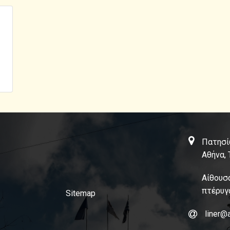
Πατησί
Αθήνα, 
Αίθουσ
πτέρυγ
Sitemap
liner@