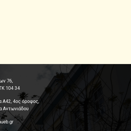
ων 76,
ΤΚ 104 34
α Α42, 4ος όροφος,
α Αντωνιάδου
aueb.gr