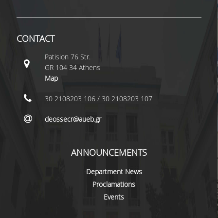
LABORATORY STAFF
UNDERGRADUATE STUDIES
CONTACT
STUDY GUIDE
Patision 76 Str.
SPECIALIZATIONS
GR 104 34 Athens
Map
PROGRAM COURSES
30 2108203 106 / 30 2108203 107
TEACHING METHODS AND EXAMINATION
SYSTEM
deossecr@aueb.gr
ACADEMIC RESOURCES FOR
UNDERGRADUATE STUDENTS
ANNOUNCEMENTS
EVALUATION OF COURSES AND TEACHING
Department News
STAFF
Proclamations
POSTGRADUATE STUDIES
Events
POSTGRADUATE STUDIES