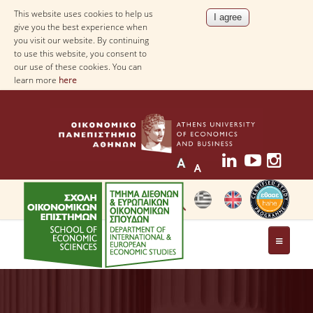
This website uses cookies to help us
give you the best experience when
you visit our website. By continuing
to use this website, you consent to
our use of these cookies. You can
learn more
here
THE DEPARTMENT
AT A GLANCE