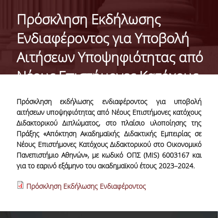
GENERAL INFORMATION
Πρόσκληση Εκδήλωσης
ORGANISATIONAL STRUCTURE OF THE
Ενδιαφέροντος για Υποβολή
DEPARTMENT
Αιτήσεων Υποψηφιότητας από
SECRETARIAT OF UNDERGRADUATE
PROGRAMME
Νέους Επιστήμονες Κατόχους
SECRETARIAT OF POSTGRADUATE
Διδακτορικού Διπλώματος
PROGRAMME
Πρόσκληση εκδήλωσης ενδιαφέροντος για υποβολή
αιτήσεων υποψηφιότητας από Νέους Επιστήμονες κατόχους
EUROLAB
Διδακτορικού Διπλώματος, στο πλαίσιο υλοποίησης της
Πράξης «Απόκτηση Ακαδημαϊκής Διδακτικής Εμπειρίας σε
FACULTY
Νέους Επιστήμονες Κατόχους Διδακτορικού στο Οικονομικό
Πανεπιστήμιο Αθηνών», με κωδικό ΟΠΣ (MIS) 6003167 και
RESIDENT FACULTY MEMBERS
για το εαρινό εξάμηνο του ακαδημαϊκού έτους 2023–2024.
ΑDJUNCT ΙNSTRUCTORS
Πρόσκληση Εκδήλωσης Ενδιαφέροντος
ADMINISTRATIVE STAFF