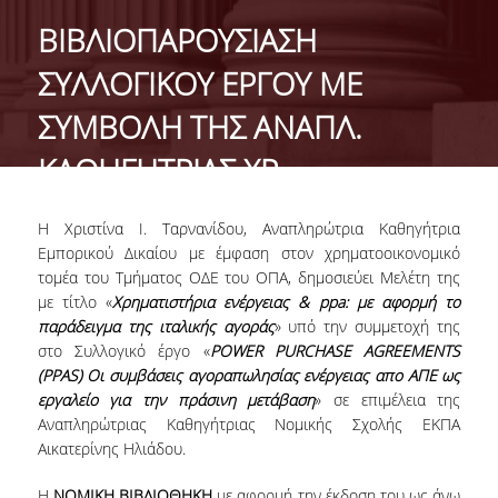
STUDENT ACADEMIC ADVISOR
ΒΙΒΛΙΟΠΑΡΟΥΣΙΑΣΗ
ΣΥΛΛΟΓΙΚΟΥ ΕΡΓΟΥ ΜΕ
CONTACT
ΣΥΜΒΟΛΗ ΤΗΣ ΑΝΑΠΛ.
ΚΑΘΗΓΗΤΡΙΑΣ ΧΡ.
ΤΑΡΝΑΝΙΔΟΥ
Η Χριστίνα Ι. Ταρνανίδου, Αναπληρώτρια Καθηγήτρια
Εμπορικού Δικαίου με έμφαση στον χρηματοοικονομικό
τομέα του Τμήματος ΟΔΕ του ΟΠΑ, δημοσιεύει Μελέτη της
με τίτλο «
Χρηματιστήρια ενέργειας & ppa: με αφορμή το
παράδειγμα της ιταλικής αγοράς
» υπό την συμμετοχή της
στο Συλλογικό έργο «
POWER PURCHASE AGREEMENTS
(PPAS) Οι συμβάσεις αγοραπωλησίας ενέργειας απο ΑΠΕ ως
εργαλείο για την πράσινη μετάβαση
» σε επιµέλεια της
Αναπληρώτριας Καθηγήτριας Νοµικής Σχολής ΕΚΠΑ
Αικατερίνης Ηλιάδου.
Η
ΝΟΜΙΚΗ ΒΙΒΛΙΟΘΗΚΗ
µε αφορµή την έκδοση του ως άνω