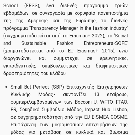
Μέλη ΔΕΠ
School (FRSS), ένα διεθνές πρόγραμμα τριών
εβδομάδων, σε συνεργασία με κορυφαία πανεπιστήμια
Μέλη Ερευνητικών Μονάδων
της της Αμερικής και της Ευρώπης, το διεθνές
πρόγραμμα ‘Transparency Manager in the fashion industry’
Ομάδα ORDES
(συγχρηματοδοτείται από το Erasmus+ 2022), το ‘Social
Ομάδα TRANSLOG
and Sustainable Fashion Entrepreneurs-SOFE’
(χρηματοδοτείται από το EU Erasmus+ 2015), ενώ
Ομάδα InnKnow
διοργανώνει και συμμετέχει σε ερευνητικές,
εκπαιδευτικές, συμβουλευτικές και διαφημιστικές
Ομάδα OPeR
δραστηριότητες του κλάδου.
Ομάδα FRC
Small-But-Perfect (SBP) Επιταχυντής Επιχειρήσεων
Ομάδα FRFashtech
Κυκλικής Μόδας- συντονίζει 13 εταίρους,
συμπεριλαμβανομένων των Bocconi U, WFTO, FTAO,
Ομάδα HealthSec
FR, Σουηδικό Συμβούλιο Μόδας, Impact Hub Lisbon,
Ομάδα RISE
σε συγχηρηματοδότηση από την EU EISMEA COSME.
Επιτάχυνση των μικρομεσαίων επιχειρήσεων της
μόδας για μετάβαση σε κυκλικά και βιώσιμα