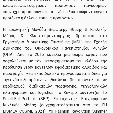
κλωστοϋφαντουργικών προϊόντων παγκοσμίως
επαναχρησιμοποιούνται σε νέα κλωστοϋφαντουργικά
Έργα
προϊόντα ή άλλους τύπους προϊόντων.
Η Ερευνητική Μονάδα Βιώσιμης, Ηθικής & Κυκλικής
Τρέχοντα Έργα
Μόδας & Κλωστοϋφαντουργίας βρίσκεται στο
Εργαστήριο Διοικητικής Επιστήμης (MSL) της Σχολής
Ολοκληρωμένα Έργα
Διοίκησης του Οικονομικού Πανεπιστημίου Αθηνών
(ΟΠΑ). Από το 2015 εκτελεί μια σειρά έργων που
ασχολούνται με τον μετασχηματισμό του κλάδου, την
Δημοσιεύσεις
προώθηση νέων μοντέλων εφοδιαστικής αλυσίδας και
παραγωγής, νέα εκπαιδευτικά προγράμματα, ειδικά για
την ανάπτυξη πράσινων, ηθικών και βιώσιμων αλυσίδων
εφοδιασμού, διαδικασιών παραγωγής, τεχνολογικών
Ομάδα
πλατφορμών και logistics. Το Κέντρο συντονίζει: Το
Small-But-Perfect (SBP) Επιταχυντής Επιχειρήσεων
Κυκλικής Μόδας (συγχρηματοδοτείται από το EU
Διευθυντής Εργαστηρίου
EISMEA COSME 2021), το Fashion Revolution Summer