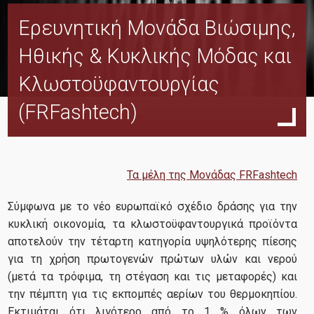
Ερευνητική Μονάδα Βιώσιμης,
To MSL
Ηθικής & Κυκλικής Μόδας και
Όραμα και Προοπτική
Κλωστοϋφαντουργίας
Ερευνητικές Μονάδες
(FRFashtech)
ORDES
TRANSLOG
InnKnow
Τα μέλη της Μονάδας FRFashtech
OPeR
Σύμφωνα με το νέο ευρωπαϊκό σχέδιο δράσης για την
κυκλική οικονομία, τα κλωστοϋφαντουργικά προϊόντα
FRC
αποτελούν την τέταρτη κατηγορία υψηλότερης πίεσης
FRFashtech
για τη χρήση πρωτογενών πρώτων υλών και νερού
(μετά τα τρόφιμα, τη στέγαση και τις μεταφορές) και
HealthSec
την πέμπτη για τις εκπομπές αερίων του θερμοκηπίου.
RISE
Εκτιμάται ότι λιγότερο από το 1 % όλων των