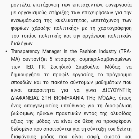
Νέα
μοντέλα, επιτάχυνση των επιταχυντών, συνεργασία
με οργανισμούς στήριξης των επιχειρήσεων για την
ενσωμάτωση της κυκλικότητας, «επιτάχυνση των
φορέων χάραξης πολιτικής» με τη χαρτογράφηση
Επικοινωνία
του τοπίου πολιτικής και την οργάνωση πολιτικών
διαλόγων.
Transparency Manager in the Fashion Industry (TRA-
Διαδικασία Διαχείρισης Παραπόνων
MA) συντονίζει 5 εταίρους, συμπεριλαμβανομένων
των IED, FR, Σουηδικό Συμβούλιο Μόδας. να
δημιουργήσει το προφίλ εργασίας, το πρόγραμμα
σπουδών και το πακέτο σύντομων μαθημάτων που
είναι απαραίτητα για να γίνει ΔΙΕΥΘΥΝΤΉς
ΔΙΑΦΆΝΕΙΑΣ ΣΤΗ ΒΙΟΜΗΧΑΝΙΑ ΤΗς ΜΌΔΑς, όπως
ένας επαγγελματίας υπεύθυνος για τη διασφάλιση
βιώσιμων, ηθικών πρακτικών εντός της αλυσίδας
αξίας της μόδας. να είναι σε θέση να προσφέρουν
δεδομένα που απαιτούνται για τη σύνταξη του δείκτη
διαφάνειας μόδας που είναι σαφή, σωστά και