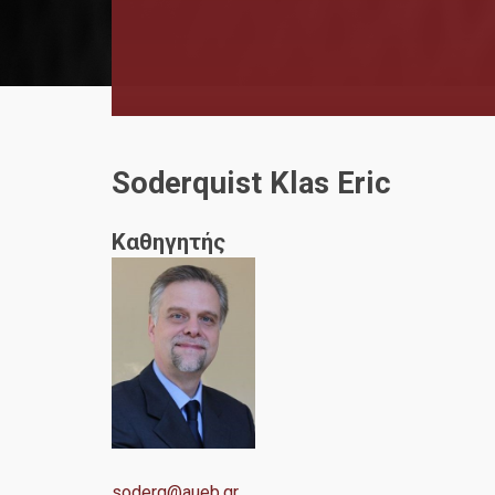
Soderquist Klas Eric
Καθηγητής
soderq@aueb.gr