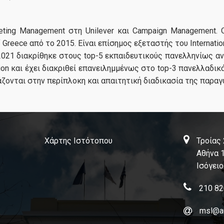
eting Management στη Unilever και Campaign Management. Ο
Greece από το 2015. Είναι επίσημος εξεταστής του Internation
 2021 διακρίθηκε στους top-5 εκπαιδευτικούς πανελληνίως 
etition και έχει διακριθεί επανειλημμένως στο top-3 πανελλα
άζονται στην περίπλοκη και απαιτητική διαδικασία της παραγ
Χάρτης Ιστότοπου
Τροίας
Αθήνα 
Ισόγειο
210 82
msl@a