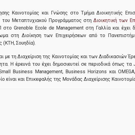
ίκησης Καινοτομίας και Γνώσης στο Τμήμα Διοικητικής Επι
ής του Μεταπτυχιακού Προγράμματος στη
Διοικητική των Ε
 στο Grenoble Ecole de Management στη Γαλλία και έχει 
λωμα στη Διοίκηση των Επιχειρήσεων από το Πανεπιστήμι
(KTH, Σουηδία).
αι με τη Διαχείριση της Καινοτομίας και των Διαδικασιών Έρ
τα. Η έρευνά του έχει δημοσιευτεί σε περιοδικά όπως τα Jo
 Small Business Management, Business Horizons και OMEGA
ίο είναι και Επικεφαλής της Μονάδας Διαχείρισης Καινοτομί