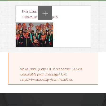
ΕΠΙΚΑΙΡΟΤΗΤΑ
Εκδηλώσεις Σχολής
ΔΕΛΤΙΑ ΤΥΠΟΥ
Οικονομικών Επιστημών
ΝΕΑ-
ΑΝΑΚΟΙΝΩΣΕΙΣ
ΠΡΟΚΗΡΥΞΕΙΣ
Σχολή Οικονομικών Επιστημών
ΕΠΙΚΟΙΝΩΝΙΑ
Μήνυμα σφάλματος
Views Json Query: HTTP response:
Service
unavailable (with message)
. URI:
https://www.aueb.gr/json_headlines