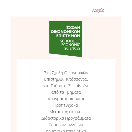
ΜΕΛΗ ΔΕΠ
Επιστημών του
Σ
Ο.Π.Α.
Ο
Αρχείο
ΕΙΔΙΚΟ ΠΡΟΣΩΠΙΚΟ
Ο
ΕΝΤΕΤΑΛΜΕΝΟΙ
Π
ΔΙΔΑΣΚΟΝΤΕΣ
Α
E.ΔΙ.Π.
Ε.Τ.Ε.Π.
ΔΙΟΙΚΗΤΙΚΟ ΠΡΟΣΩΠΙΚΟ
Στη Σχολή Οικονομικών
Επιστημών εντάσσονται
ΕΡΕΥΝΑ
δύο Τμήματα. Σε κάθε ένα
από τα Τμήματα
πραγματοποιούνται
ΕΡΕΥΝΗΤΙΚΑ
ΔΟΚΙΜΙΑ
Προπτυχιακά,
Μεταπτυχιακά και
ΔΗΜΟΣΙΕΥΣΕΙΣ
Διδακτορικά Προγράμματα
Σπουδών, αλλά και
ΣΕΜΙΝΑΡΙΑ
σημαντική ερευνητική