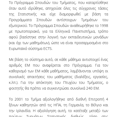
Το Πρόγραμμα Σπουδών του Τμήματος, που καταρτίσθηκε
όταν αυτό ιδρύθηκε, απηχούσε όλες τις σύγχρονες τάσεις
της Στατιστικής και είχε διαμορφωθεί με βάση τα
Προγράμματα Σπουδών αντίστοιχων Τμημάτων του
εξωτερικού. Το Πρόγραμμα Σπουδών αναθεωρήθηκε το 1998
με πρωτοποριακό, για τα Ελληνικά Πανεπιστήμια, τρόπο
αφού βασίστηκε στην λογική των εκπαιδευτικών μονάδων
(και όχι των μαθημάτων), ώστε να είναι προσαρμοσμένο στο
Ευρωπαϊκό σύστημα ECTS.
Με βάση το σύστημα αυτό, σε κάθε μάθημα αντιστοιχεί ένας
αριθμός ΕΜ που αναφέρεται στο Πρόγραμμα. Για τον
καθορισμό των ΕΜ κάθε μαθήματος, λαμβάνονται υπόψη οι
συνολικές απαιτήσεις του μαθήματος (διαλέξεις, εργασίες,
κ.λπ.). Για την απόκτηση του Πτυχίου του Τμήματος, ο
φοιτητής θα πρέπει να συγκεντρώσει συνολικά 240 ΕΜ.
Το 2001 το Τμήμα αξιολογήθηκε από διεθνή Επιτροπή 4
ξένων καθηγητών από τις ΗΠΑ, τη Γερμανία, το Βέλγιο και
την Ιρλανδία. Η αξιολόγηση αυτή, το κατέταξε μεταξύ των
πρώτων Τμημάτων Στατιστικής διεθνώς, τόσο στις