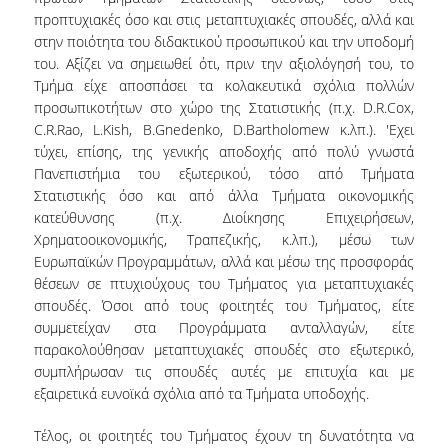
προπτυχιακές όσο και στις μεταπτυχιακές σπουδές, αλλά και
στην ποιότητα του διδακτικού προσωπικού και την υποδομή
του. Αξίζει να σημειωθεί ότι, πριν την αξιολόγησή του, το
Τμήμα είχε αποσπάσει τα κολακευτικά σχόλια πολλών
προσωπικοτήτων στο χώρο της Στατιστικής (π.χ. D.R.Cox,
C.R.Rao, L.Kish, B.Gnedenko, D.Bartholomew κ.λπ.). 'Εχει
τύχει, επίσης, της γενικής αποδοχής από πολύ γνωστά
Πανεπιστήμια του εξωτερικού, τόσο από Τμήματα
Στατιστικής όσο και από άλλα Τμήματα οικονομικής
κατεύθυνσης (π.χ. Διοίκησης Επιχειρήσεων,
Χρηματοοικονομικής, Τραπεζικής, κ.λπ.), μέσω των
Ευρωπαϊκών Προγραμμάτων, αλλά και μέσω της προσφοράς
θέσεων σε πτυχιούχους του Τμήματος για μεταπτυχιακές
σπουδές. Όσοι από τους φοιτητές του Τμήματος, είτε
συμμετείχαν στα Προγράμματα ανταλλαγών, είτε
παρακολούθησαν μεταπτυχιακές σπουδές στο εξωτερικό,
συμπλήρωσαν τις σπουδές αυτές με επιτυχία και με
εξαιρετικά ευνοϊκά σχόλια από τα Τμήματα υποδοχής.
Τέλος, οι φοιτητές του Τμήματος έχουν τη δυνατότητα να