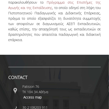
παρακολουθήσουν το
Πρόγραμμα στις Επιστήμες της
Αγωγής και της Εκπαίδευσης
, το οποίο οδηγεί στη λήψη του
Πιστοποιητικού Παιδαγωγικής και Διδακτικής Επάρκειας,
πράγμα το οποίο εξασφαλίζει τη δυνατότητα συμμετοχής
των αποφοίτων σε διαγωνισμούς ΑΣΕΠ Εκπαιδευτικών,
καθώς επίσης, την απασχόλησή τους ως εκπαιδευτικών σε
δραστηριότητες που απαιτείται παιδαγωγική και διδακτική
επάρκεια.
CONTACT
Patision 76
ΤΚ 104 34 Αθήνα
Access map
30 2108203 911