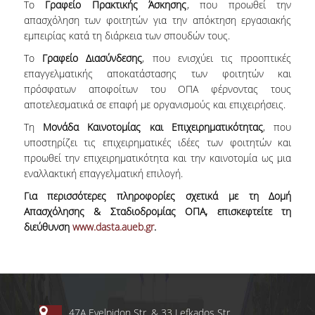
Το
Γραφείο Πρακτικής Άσκησης
, που προωθεί την
ADMINISTRATION
απασχόληση των φοιτητών για την απόκτηση εργασιακής
εμπειρίας κατά τη διάρκεια των σπουδών τους.
DEPARTMENT OF
ACCOUNTING & FINANCE
Το
Γραφείο Διασύνδεσης
, που ενισχύει τις προοπτικές
επαγγελματικής αποκατάστασης των φοιτητών και
DEPARTMENT OF
πρόσφατων αποφοίτων του ΟΠΑ φέρνοντας τους
MARKETING AND
αποτελεσματικά σε επαφή με οργανισμούς και επιχειρήσεις.
COMMUNICATION
Τη
Μονάδα Καινοτομίας και Επιχειρηματικότητας
, που
SCHOOL OF
υποστηρίζει τις επιχειρηματικές ιδέες των φοιτητών και
INFORMATION SCIENCES
προωθεί την επιχειρηματικότητα και την καινοτομία ως μια
& TECHNOLOGY
εναλλακτική επαγγελματική επιλογή.
Για περισσότερες πληροφορίες σχετικά με τη Δομή
DEPARTMENT OF
Απασχόλησης & Σταδιοδρομίας ΟΠΑ, επισκεφτείτε τη
INFORMATICS
διεύθυνση
www.dasta.aueb.gr
.
DEPARTMENT OF
STATISTICS
GRADUATE STUDIES
47A Evelpidon Str. & 33 Lefkados Str.,