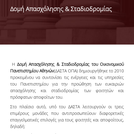
SCHOOLS /
Δομή Απασχόλησης & Σταδιοδρομίας
DEPARTMENTS
SCHOOL OF ECONOMIC
SCIENCES
DEPARTMENT OF
INTERNATIONAL AND
EUROPEAN ECONOMIC
STUDIES
Η
Δομή Απασχόλησης & Σταδιοδρομίας του Οικονομικού
Πανεπιστημίου Αθηνών
(ΔΑΣΤΑ ΟΠΑ) δημιουργήθηκε το 2010
DEPARTMENT OF
προκειμένου να συντονίσει τις ενέργειες και τις υπηρεσίες
ECONOMICS
του Πανεπιστημίου για την προώθηση των ευκαιριών
απασχόλησης και σταδιοδρομίας των φοιτητών και
SCHOOL OF BUSINESS
πρόσφατων αποφοίτων του.
DEPARTMENT OF
Στο πλαίσιο αυτό, υπό του ΔΑΣΤΑ λειτουργούν οι τρεις
MANAGEMENT SCIENCE
επιμέρους μονάδες που αντιπροσωπεύουν διαφορετικές
AND TECHNOLOGY
επαγγελματικές επιλογές για τους φοιτητές και αποφοίτους,
δηλαδή:
DEPARTMENT OF
BUSINESS