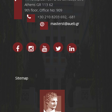
MASTER PROGRAMS
Athens GR 113 62
9th floor, Office No: 909
DOCTORAL PROGRAM
+30 210 8203 692, -681
masterst@aueb.gr
SERVICES
LIBRARY
DIGITAL SERVICES
CONTACT
Sitemap