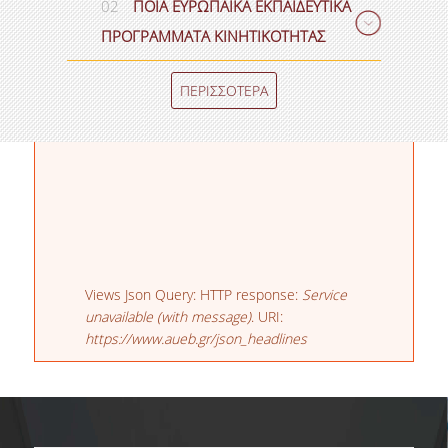
02
ΠΟΙΑ ΕΥΡΩΠΑΪΚΑ ΕΚΠΑΙΔΕΥΤΙΚΑ
ΠΡΟΓΡΑΜΜΑΤΑ ΚΙΝΗΤΙΚΟΤΗΤΑΣ
ΠΕΡΙΣΣΟΤΕΡΑ
Μήνυμα σφάλματος
Views Json Query: HTTP response:
Service
unavailable (with message)
. URI:
https://www.aueb.gr/json_headlines