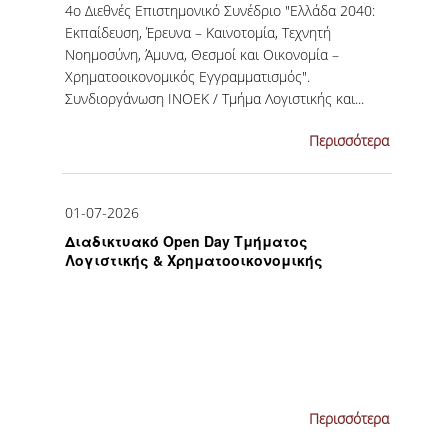
4ο Διεθνές Επιστημονικό Συνέδριο "Ελλάδα 2040:
ΚΑΝΟΝΙΣΜΟΣ ΔΙΕΞΑΓΩΓΗΣ ΕΞΕΤΑΣΕΩΝ
Εκπαίδευση, Έρευνα – Καινοτομία, Τεχνητή
Νοημοσύνη, Άμυνα, Θεσμοί και Οικονομία –
ΚΑΤΑΤΑΚΤΗΡΙΕΣ ΕΞΕΤΑΣΕΙΣ
Χρηματοοικονομικός Εγγραμματισμός".
Συνδιοργάνωση ΙΝΟΕΚ / Τμήμα Λογιστικής και...
ΥΠΟΤΡΟΦΙΕΣ
Περισσότερα
ΠΡΑΚΤΙΚΗ ΑΣΚΗΣΗ
ERASMUS+
01-07-2026
ΜΕΤΑΠΤΥΧΙΑΚΕΣ
Διαδικτυακό Open Day Τμήματος
Λογιστικής & Χρηματοοικονομικής
ΔΙΔΑΚΤΟΡΙΚΕΣ
ΥΠΗΡΕΣΙΕΣ & ΥΠΟΔΟΜΕΣ
ΕΡΓΑΣΤΗΡΙΑ
ΚΕΝΤΡΟ ΥΠΟΛΟΓΙΣΤΩΝ
Περισσότερα
ΒΙΒΛΙΟΘΗΚΗ