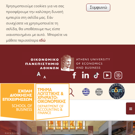
Χρησιμοποιούμε cookies για να σας
προσφέρουμε την καλύτερη δυνατή
εμπειρία στη σελίδα μας. Εάν
συνεχίσετε να χρησιμοποιείτε τη
σελίδα, θα υποθέσουμε πως είστε
ικανοποιημένοι με αυτό. Μπορείτε να
μάθετε περισσότερα
εδώ
* ΠΛΗΡΟΦΟΡΙΕΣ ΓΙΑ ΜΑΘΗΤΕΣ ΛΥΚΕΙΟΥ *
ΤΟ ΤΜΗΜΑ