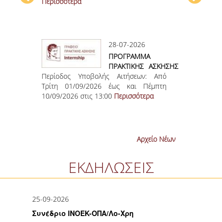
Περισσότερα
ΜΑΘΗΜΑΤΩΝ
25-26 Σε
Συν
Ε.Τ.Ε.Π.
ΤΜΗΜΑΤΟΣ ΛΟΧΡΗ
Περισσότερα
204
Ε.ΔΙ.Π
28-07-2026
1
ΔΙΟΙΚΗΤΙΚΟ ΠΡΟΣΩΠΙΚΟ
ΠΡΟΓΡΑΜΜΑ
O
ΠΡΑΚΤΙΚΗΣ ΑΣΚΗΣΗΣ
ΥΠΟΨΗΦΙΟΙ ΔΙΔΑΚΤΟΡΕΣ
Περίοδος Υποβολής Αιτήσεων: Από
ΧΕΙΜΕΡΙΝΟ
Με Τίτλο
Τ
Τρίτη 01/09/2026 έως και Πέμπτη
ΕΞΑΜΗΝΟ ΑΚ. ΕΤΟΣ
Χρηματοπισ
ΥΠΟΨΗΦΙΟΙ ΜΕΤΑΔΙΔΑΚΤΟΡΕΣ
10/09/2026 στις 13:00
2026 – 2027
Περισσότερα
Bloomberg T
ΜΗΤΡΩΑ ΤΜΗΜΑΤΟΣ
ΣΠΟΥΔΕΣ
Αρχείο Νέων
ΠΡΟΠΤΥΧΙΑΚΕΣ
ΕΚΔΗΛΩΣΕΙΣ
ΟΔΗΓΟΣ ΣΠΟΥΔΩΝ
ΜΑΘΗΜΑΤΑ ΠΡΟΓΡΑΜΜΑΤΟΣ ΣΠΟΥΔΩΝ
25-09-2026
Συνέδριο INOEK-ΟΠΑ/Λο-Χρη
ΑΚΑΔΗΜΑΪΚΟ ΗΜΕΡΟΛΟΓΙΟ