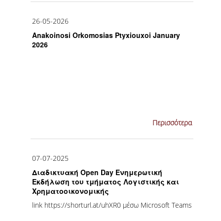
U-REGISTER
26-05-2026
Anakoinosi Orkomosias Ptyxiouxoi January
WEBMAIL
2026
E-CLASS
E-ΓΡΑΜΜΑΤΕΙΑ
ΔΙΑΔΙΚΤΥΑΚΗ ΒΟΗΘΕΙΑ
ΔΩΡΕΑΝ ΔΙΑΘΕΣΗ MICROSOFT WINDOWS -
Περισσότερα
OFFICE
ΔΙΑΣΦΑΛΙΣΗ ΠΟΙΟΤΗΤΑΣ
07-07-2025
ΠΟΛΙΤΙΚΗ ΠΟΙΟΤΗΤΑΣ
Διαδικτυακή Open Day Ενημερωτική
Εκδήλωση του τμήματος Λογιστικής και
ΔΙΑΔΙΚΑΣΙΑ ΔΙΑΧΕΙΡΙΣΗΣ ΠΑΡΑΠΟΝΩΝ
Χρηματοοικονομικής
link https://shorturl.at/uhXR0 μέσω Microsoft Teams
ΔΕΔΟΜΕΝΑ ΠΟΙΟΤΗΤΑΣ