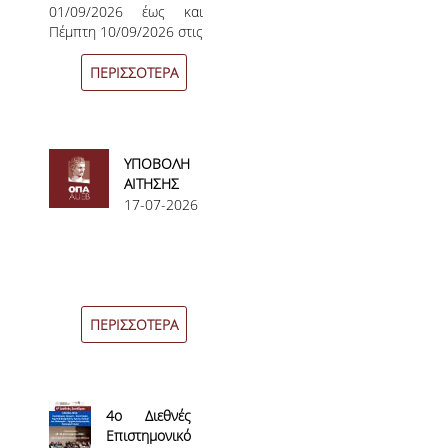
01/09/2026 έως και
ΑΚ. ΕΤΟΣ
ΚΑΝΟΝΙΣΜΟΣ ΔΙΕΞΑΓΩΓΗΣ ΕΞΕΤΑΣΕΩΝ
Πέμπτη 10/09/2026 στις
2026 – 2027
13:00
ΚΑΤΑΤΑΚΤΗΡΙΕΣ ΕΞΕΤΑΣΕΙΣ
ΠΕΡΙΣΣΟΤΕΡΑ
ΥΠΟΤΡΟΦΙΕΣ
ΠΡΑΚΤΙΚΗ ΑΣΚΗΣΗ
ΥΠΟΒΟΛΗ
ΑΙΤΗΣΗΣ
ERASMUS+
ΠΤΥΧΙΟΥ
17-07-2026
ΜΕΤΑΠΤΥΧΙΑΚΕΣ
ΔΙΔΑΚΤΟΡΙΚΕΣ
ΥΠΗΡΕΣΙΕΣ & ΥΠΟΔΟΜΕΣ
ΠΕΡΙΣΣΟΤΕΡΑ
ΕΡΓΑΣΤΗΡΙΑ
ΚΕΝΤΡΟ ΥΠΟΛΟΓΙΣΤΩΝ
4ο Διεθνές
Επιστημονικό
ΒΙΒΛΙΟΘΗΚΗ