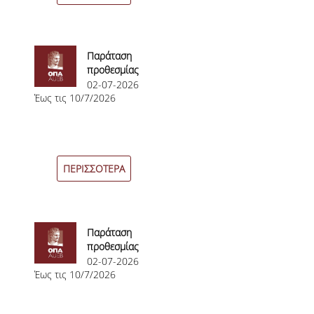
ΑΠΑΛΛΑΓΕΣ
ΓΡΑΦΕΙΟ ΔΙΑΣΥΝΔΕΣΗΣ - ΕΝΤΑΞΗ ΣΤΗΝ
ΑΓΟΡΑ ΕΡΓΑΣΙΑΣ
Παράταση
προθεσμίας
ΚΑΤΑΝΟΜΕΣ ΠΤΥΧΙΟΥΧΩΝ
υποβολής
02-07-2026
Έως τις 10/7/2026
αιτήσεων
ΝΕΑ
MSc in
Financial
ΓΕΝΙΚΕΣ ΑΝΑΚΟΙΝΩΣΕΙΣ
Management
ΑΝΑΚΟΙΝΩΣΕΙΣ ΜΑΘΗΜΑΤΩΝ
ΠΕΡΙΣΣΟΤΕΡΑ
ΑΝΑΚΟΙΝΩΣΕΙΣ ΠΡΑΚΤΙΚΗΣ ΑΣΚΗΣΗΣ
ΑΝΑΚΟΙΝΩΣΕΙΣ ERASMUS
Παράταση
προθεσμίας
ΠΡΟΚΗΡΥΞΕΙΣ
υποβολής
02-07-2026
Έως τις 10/7/2026
αιτήσεων για
ΠΡΟΚΗΡΥΞΕΙΣ ΑΠΟΚΤΗΣΗΣ ΑΚΑΔΗΜΑΪΚΗΣ
το ΠΜΣ στη
ΕΜΠΕΙΡΙΑΣ
Λογιστική και