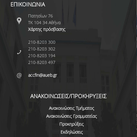
ΕΠΙΚΟΙΝΩΝΙΑ
Ε.Τ.Ε.Π.
Πατησίων 76
Ε.ΔΙ.Π
ΤΚ 104 34 Αθήνα
Χάρτης πρόσβασης
ΔΙΟΙΚΗΤΙΚΟ ΠΡΟΣΩΠΙΚΟ
210-8203 300
ΥΠΟΨΗΦΙΟΙ ΔΙΔΑΚΤΟΡΕΣ
210-8203 302
210-8203 194
ΥΠΟΨΗΦΙΟΙ ΜΕΤΑΔΙΔΑΚΤΟΡΕΣ
210-8203 497
ΜΗΤΡΩΑ ΤΜΗΜΑΤΟΣ
accfin@aueb.gr
ΣΠΟΥΔΕΣ
ΑΝΑΚΟΙΝΩΣΕΙΣ/ΠΡΟΚΗΡΥΞΕΙΣ
ΠΡΟΠΤΥΧΙΑΚΕΣ
Ανακοινώσεις Τμήματος
ΟΔΗΓΟΣ ΣΠΟΥΔΩΝ
Ανακοινώσεις Γραμματείας
ΜΑΘΗΜΑΤΑ ΠΡΟΓΡΑΜΜΑΤΟΣ ΣΠΟΥΔΩΝ
Προκηρύξεις
Εκδηλώσεις
ΑΚΑΔΗΜΑΪΚΟ ΗΜΕΡΟΛΟΓΙΟ