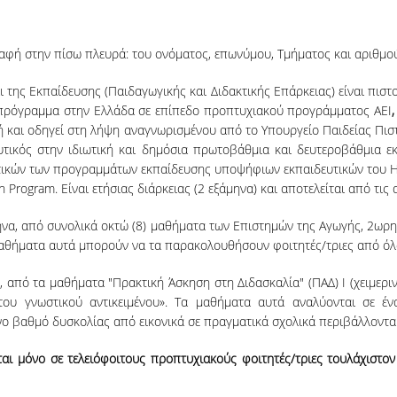
αφή στην πίσω πλευρά: του ονόματος, επωνύμου, Τμήματος και αριθμο
της Εκπαίδευσης (Παιδαγωγικής και Διδακτικής Επάρκειας) είναι πιστ
ό πρόγραμμα στην Ελλάδα σε επίπεδο προπτυχιακού προγράμματος ΑΕΙ
ή και οδηγεί στη λήψη αναγνωρισμένου από το Υπουργείο Παιδείας Πισ
ευτικός στην ιδιωτική και δημόσια πρωτοβάθμια και δευτεροβάθμια ε
τικών των προγραμμάτων εκπαίδευσης υποψήφιων εκπαιδευτικών του Har
n Program. Είναι ετήσιας διάρκειας (2 εξάμηνα) και αποτελείται από τις
άμηνα, από συνολικά οκτώ (8) μαθήματα των Επιστημών της Αγωγής, 2ωρ
 μαθήματα αυτά μπορούν να τα παρακολουθήσουν φοιτητές/τριες από όλα
α, από τα μαθήματα "Πρακτική Άσκηση στη Διδασκαλία" (ΠΑΔ) Ι (χειμερι
 του γνωστικού αντικειμένου». Τα μαθήματα αυτά αναλύονται σε έ
νο βαθμό δυσκολίας από εικονικά σε πραγματικά σχολικά περιβάλλοντα
αι μόνο σε τελειόφοιτους προπτυχιακούς φοιτητές/τριες τουλάχιστον