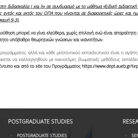
τη διδασκαλία Ι και ΙΙ» σε συνδυασμό με το μάθημα
«Ειδική Διδακτικ
ις εντός και εκτός του ΟΠΑ που γίνονται σε διαφορετικές ώρες και
ευή 9-3).
ηση μπορεί να γίνει ελεύθερα, χωρίς επιλογή ενώ είναι απαραίτητη κ
ίτητο υπόβαθρο θεωρητικών γνώσεων και ικανοτήτων.
ρογράμματος αλλά και κάθε μελλοντικού εκπαιδευτικού είναι η αγάπη
ώκεται να καλλιεργηθούν με καινοτόμες βιωματικές μεθόδους εκπαίδ
Έντυπο και από το
site
του Προγράμματος
https
://
www
.
dept
.
aueb
.
gr
/
te
POSTGRADUATE STUDIES
RESE
POSTGRADUATE STUDIES
SE