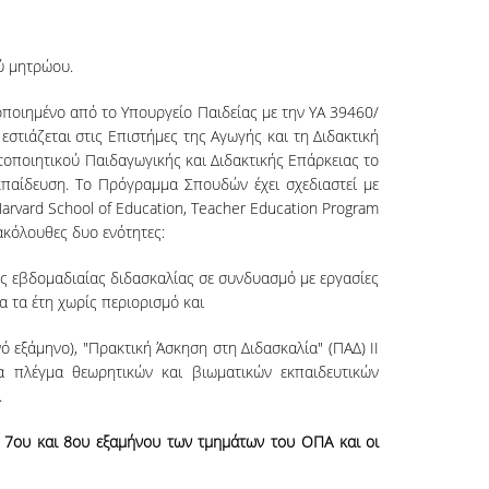
ύ μητρώου.
οποιημένο από το Υπουργείο Παιδείας με την ΥΑ 39460/
,
εστιάζεται στις Επιστήμες της Αγωγής και τη Διδακτική
τοποιητικού Παιδαγωγικής και Διδακτικής Επάρκειας το
κπαίδευση. Το Πρόγραμμα Σπουδών έχει σχεδιαστεί με
vard School of Education, Teacher Education Program
 ακόλουθες δυο ενότητες:
ης εβδομαδιαίας διδασκαλίας σε συνδυασμό με εργασίες
 τα έτη χωρίς περιορισμό και
νό εξάμηνο), "Πρακτική Άσκηση στη Διδασκαλία" (ΠΑΔ) ΙΙ
να πλέγμα θεωρητικών και βιωματικών εκπαιδευτικών
.
 7
ου
και 8ου εξαμήνου των τμημάτων του ΟΠΑ και οι