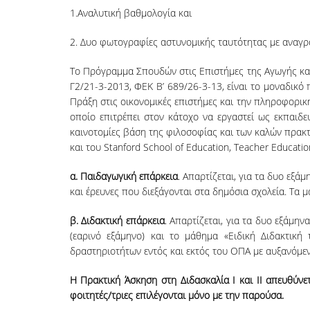
1.Αναλυτική βαθμολογία και
2. Δυο φωτογραφίες αστυνομικής ταυτότητας με αναγρ
Το Πρόγραμμα Σπουδών στις Επιστήμες της Αγωγής και 
Γ2/21-3-2013, ΦΕΚ Β’ 689/26-3-13, είναι το μοναδικ
Πράξη στις οικονομικές επιστήμες και την πληροφορικ
οποίο επιτρέπει στον κάτοχο να εργαστεί ως εκπαιδ
καινοτομίες βάση της φιλοσοφίας και των καλών πρακ
και του Stanford School of Education, Teacher Educatio
α. Παιδαγωγική επάρκεια
. Απαρτίζεται, για τα δυο εξ
και έρευνες που διεξάγονται στα δημόσια σχολεία. Τα
β. Διδακτική επάρκεια
. Απαρτίζεται, για τα δυο εξάμην
(εαρινό εξάμηνο) και το μάθημα «Ειδική Διδακτική
δραστηριοτήτων εντός και εκτός του ΟΠΑ με αυξανόμε
Η Πρακτική Άσκηση στη Διδασκαλία Ι και ΙΙ
απευθύνετ
φοιτητές/τριες επιλέγονται μόνο με την παρούσα.