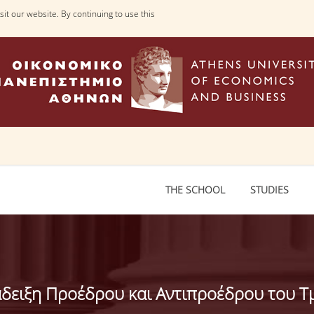
it our website. By continuing to use this
THE SCHOOL
STUDIES