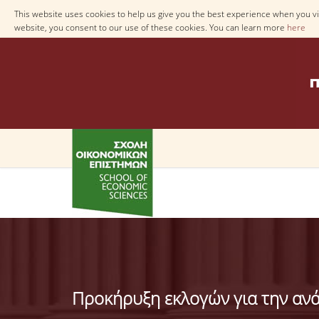
This website uses cookies to help us give you the best experience when you vis
website, you consent to our use of these cookies. You can learn more
here