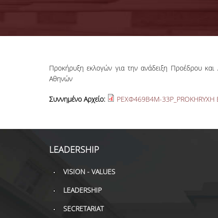
Προκήρυξη εκλογών για την ανάδειξη Προέδρου και 
Αθηνών
Συννημένο Αρχείο:
ΡΕΧΦ469Β4Μ-33Ρ_PROKHRYXH E
LEADERSHIP
VISION - VALUES
LEADERSHIP
SECRETARIAT