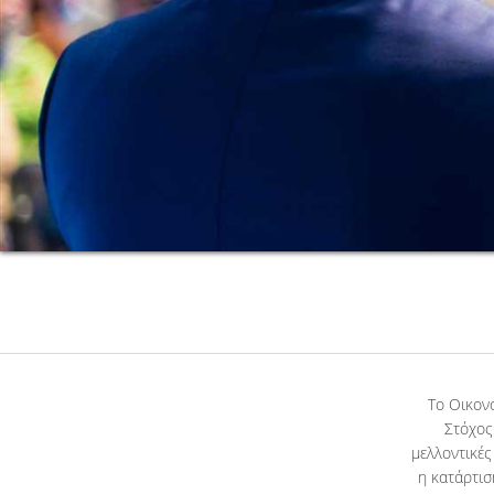
Το Οικον
Στόχος
μελλοντικές
η κατάρτισ