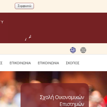
+
A
-
A
ΕΣ
ΕΠΙΚΟΙΝΩΝΙΑ
ΕΠΙΚΟΙΝΩΝΙΑ
ΣΚΟΠΟΣ
Σχολή Οικονομικών
Επιστημών