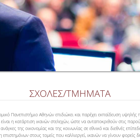
ΣΧΟΛΕΣ/ΤΜΗΜΑΤΑ
ομικό Πανεπιστήμιο Αθηνών επιδιώκει και παρέχει εκπαίδευση υψηλής π
 είναι η κατάρτιση ικανών στελεχών, ώστε να ανταποκριθούν στις παρού
 ανάγκες της οικονομίας και της κοινωνίας σε εθνικό και διεθνές επίπεδ
η επιστημόνων στους τομείς που καλλιεργεί, ικανών να γίνουν φορείς δ