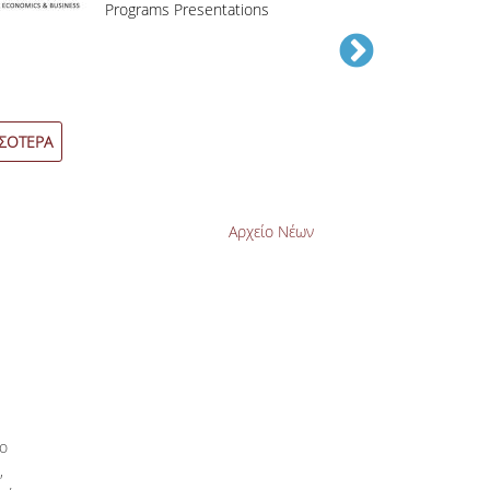
Programs Presentations
2nd and Fin
Applications
ΣΟΤΕΡΑ
ΠΕΡΙΣΣΟΤΕΡΑ
Αρχείο Νέων
ύο
,