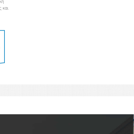
κή
ς και