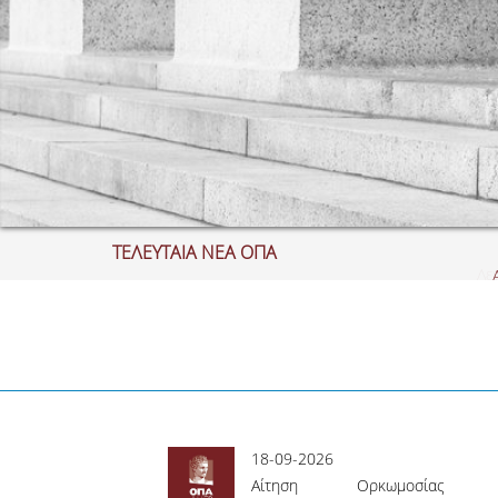
ΤΕΛΕΥΤΑΙΑ ΝΕΑ ΟΠΑ
Αί
6
18-09-2026
isory Graduate
Αίτηση Ορκωμοσίας