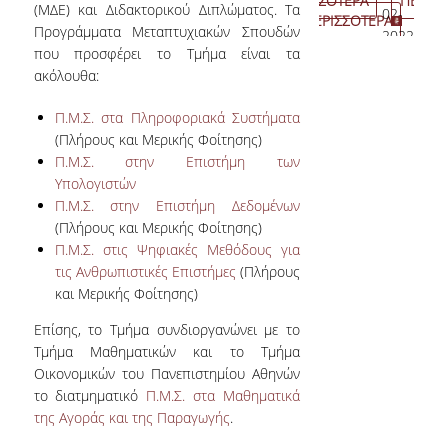
ΠΕΡΙΣΣΟΤΕΡΑ
ΠΕΡΙΣ
της
Μάθησης
μ
(ΜΔΕ) και Διδακτορικού Διπλώματος. Τα
07-
02-
Αναπληρωτη
τον
και
Εργα
ΠΕΡΙΣΣΟΤΕΡΑ
ΠΕ
Πληροφορίας.
Ε
Προγράμματα Μεταπτυχιακών Σπουδών
2020
2022
Προεδρου
Καθηγητή
της
Διδα
κ
ΚΑΘΗΓΗΤΕΣ
που προσφέρει το Τμήμα είναι τα
Milan
Γενικής
Προσ
Ε
ακόλουθα:
Vojnovic
Συνέλευ
(Ε.ΔΙ
σ
Ε.ΔI.Π &
(Professor
της
στην
Γ
ΕΠΙΣΤΗΜΟΝΙΚΟΙ
Π.Μ.Σ. στα Πληροφοριακά Συστήματα
of
Σχολής.
Κοσμ
κ
ΣΥΝΕΡΓΑΤΕΣ
Data
και
(Πλήρους και Μερικής Φοίτησης)
τ
Science,
τη
Π.Μ.Σ. στην Επιστήμη των
Κ
Ε.Τ.Ε.Π
London
Γενικ
Υπολογιστών
τ
School
Συνέ
Π.Μ.Σ. στην Επιστήμη Δεδομένων
Σ
ΔΙΟΙΚΗΤΙΚΟ ΠΡΟΣΩΠΙΚΟ
of
της
(Πλήρους και Μερικής Φοίτησης)
Ε
Economics)
Σχολ
Π.Μ.Σ. στις Ψηφιακές Μεθόδους για
στις
Επισ
ΕΚΔΗΛΩΣΕΙΣ
Τ
τις Ανθρωπιστικές Επιστήμες
(Πλήρους
12/12/2019.
και
τ
και Μερικής Φοίτησης)
Τεχν
Π
ΕΡΕΥΝΗΤΙΚΟ
της
τ
Επίσης, το Τμήμα συνδιοργανώνει με το
ΣΕΜΙΝΑΡΙΟ
Πληρ
Ο
Τμήμα Μαθηματικών και το Τμήμα
του
Οικονομικών του Πανεπιστημίου Αθηνών
ΕΡΕΥΝΗΤΙΚΗ
Οικο
το διατμηματικό
Π.Μ.Σ. στα Μαθηματικά
ΗΜΕΡΙΔΑ
Πανε
της Αγοράς και της Παραγωγής
.
Αθην