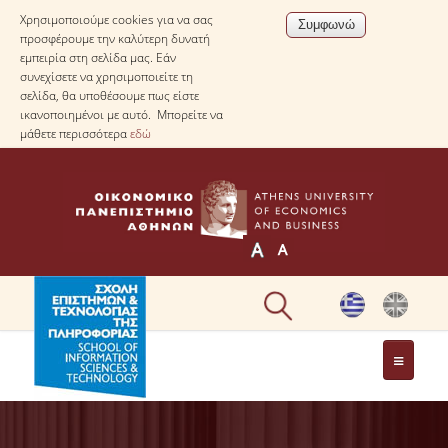
Χρησιμοποιούμε cookies για να σας
προσφέρουμε την καλύτερη δυνατή
εμπειρία στη σελίδα μας. Εάν
συνεχίσετε να χρησιμοποιείτε τη
σελίδα, θα υποθέσουμε πως είστε
ικανοποιημένοι με αυτό. Μπορείτε να
μάθετε περισσότερα
εδώ
Η ΣΧΟΛΗ