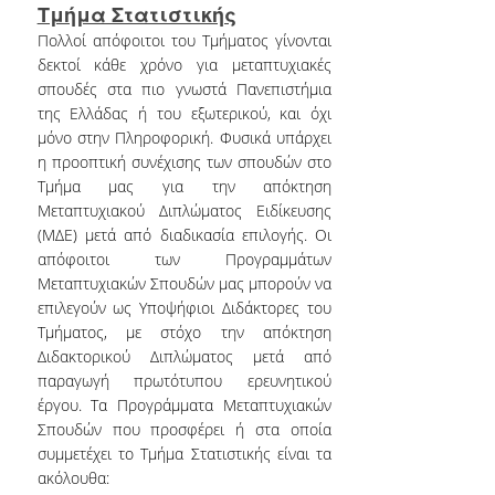
ΨΗΦΙΑΚΕΣ ΥΠΗΡΕΣΙΕΣ
Τμήμα Στατιστικής
Πολλοί απόφοιτοι του Τμήματος γίνονται
WEBMAIL ΠΡΟΣΩΠΙΚΟΥ
δεκτοί κάθε χρόνο για μεταπτυχιακές
σπουδές στα πιο γνωστά Πανεπιστήμια
WEBMAIL
της Ελλάδας ή του εξωτερικού, και όχι
ΠΡΟΠΤΥΧΙΑΚΩΝ
μόνο στην Πληροφορική. Φυσικά υπάρχει
η προοπτική συνέχισης των σπουδών στο
UREGISTER
Τμήμα μας για την απόκτηση
Μεταπτυχιακού Διπλώματος Ειδίκευσης
E-CLASS
(ΜΔΕ) μετά από διαδικασία επιλογής. Οι
απόφοιτοι των Προγραμμάτων
E-ΓΡΑΜΜΑΤΕΙΑ
Μεταπτυχιακών Σπουδών μας μπορούν να
επιλεγούν ως Υποψήφιοι Διδάκτορες του
ΒΙΒΛΙΟΘΗΚΗ
Τμήματος, με στόχο την απόκτηση
Διδακτορικού Διπλώματος μετά από
ΕΠΙΚΑΙΡΟΤΗΤΑ
παραγωγή πρωτότυπου ερευνητικού
έργου. Τα Προγράμματα Μεταπτυχιακών
ΝΕΑ-ΑΝΑΚΟΙΝΩΣΕΙΣ
Σπουδών που προσφέρει ή στα οποία
συμμετέχει το Τμήμα Στατιστικής είναι τα
ΠΡΟΚΗΡΥΞΕΙΣ
ακόλουθα: