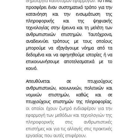
δημιουργία καινοτόμων εφαρμογών.
Το ΠΜΣ
ΕΙΠΑΝ ΓΙΑ ΕΜΑΣ
προσφέρει έναν συστηματικό τρόπο για την
κατανόηση και την ενσωμάτωση της
ΣΥΝΕΡΓΑΣΙΕΣ
πληροφορικής και της ψηφιακής
τεχνολογίας στην έρευνα και τη μελέτη των
ΕΔΡΑ UNESCO
ανθρωπιστικών επιστημών. Ταυτόχρονα,
αναδεικνύει τρόπους με τους οποίους
ΕΝΔΕΙΚΤΙΚΕΣ ΣΥΝΕΡΓΑΣΙΕΣ
μπορούμε να εξαγάγουμε νόημα από τα
δεδομένα και να αφηγηθούμε ιστορίες ή να
ΝΕΑ
επικοινωνήσουμε αποτελεσματικά με το
κοινό.
ΝΕΑ ΚΑΙ ΑΝΑΚΟΙΝΩΣΕΙΣ
Απευθύνεται σε πτυχιούχους
ανθρωπιστικών, κοινωνικών, πολιτικών και
ΕΠΙΣΤΗΜΟΝΙΚΕΣ ΔΗΜΟΣΙΕΥΣΕΙΣ ΜΕ
ΦΟΙΤΗΤΕΣ
νομικών επιστημών, καθώς και σε
πτυχιούχους επιστημών της πληροφορίας
,
οι οποίοι έχουν ζωηρό ενδιαφέρον για την
ΨΗΦΙΑΚΕΣ ΥΠΗΡΕΣΙΕΣ
εφαρμογή των μεθόδων και τεχνολογιών της
πληροφορικής στις ανθρωπιστικές
E-ΓΡΑΜΜΑΤΕΙΑ
επιστήμες και για τις αλλαγές στις πρακτικές
εργασίας που αυτές επιφέρουν.
E-CLASS