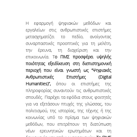
ΑΙΤΗΣΕΙΣ
ΣΠΟΥΔΕΣ
Η εφαρμογή ψηφιακών μεθόδων και
εργαλείων στις ανθρωπιστικές επιστήμες
μετασχηματίζει το πεδίο, ανοίγοντας
ΔΙΑΡΘΡΩΣΗ
συναρπαστικές προοπτικές για τη μελέτη,
ΜΑΘΗΜΑΤΑ
την έρευνα, τη διαχείριση και την
επικοινωνία. Τ
ο
ΠΜΣ προσφέρει υψηλής
ΔΙΠΛΩΜΑΤΙΚΗ ΕΡΓΑΣΙΑ
ποιότητας εξειδίκευση στη διεπιστημονική
περιοχή που είναι γνωστή ως “Ψηφιακές
ΕΞΕΤΑΣΕΙΣ
Ανθρωπιστικές Επιστήμες (Digital
Humanities)”,
όπου οι επιστήμες της
ΩΡΟΛΟΓΙΟ ΠΡΟΓΡΑΜΜΑ
πληροφορίας συναντούν τις ανθρωπιστικές
σπουδές. Παρέχει τα εφόδια στους φοιτητές
ΑΚΑΔΗΜΑΪΚΟ ΗΜΕΡΟΛΟΓΙΟ
για να εξετάσουν πτυχές της γλώσσας, του
πολιτισμού, της ιστορίας, της τέχνης ή της
ΚΑΡΙΕΡΑ
κοινωνίας υπό το πρίσμα των ψηφιακών
μεθόδων, που επιτρέπουν τη διατύπωση
ΠΡΟΟΠΤΙΚΕΣ ΑΠΑΣΧΟΛΗΣΗΣ
νέων ερευνητικών ερωτημάτων και τη