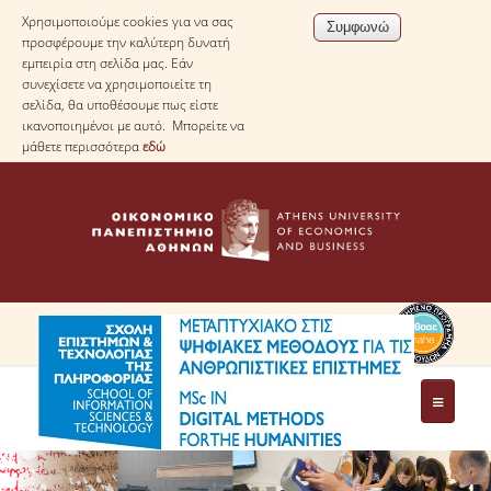
Χρησιμοποιούμε cookies για να σας
προσφέρουμε την καλύτερη δυνατή
εμπειρία στη σελίδα μας. Εάν
συνεχίσετε να χρησιμοποιείτε τη
σελίδα, θα υποθέσουμε πως είστε
ικανοποιημένοι με αυτό. Μπορείτε να
μάθετε περισσότερα
εδώ
ΤΟ ΠΡΟΓΡΑΜΜΑ