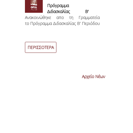
ράς
Πρόγραμμα
ακή
Διδασκαλίας Β'
F
ε ομιλητή
Ανακοινώθηκε απο τη Γραμματεία
Περιόδου
Δημοσιεύθη
2
ervices
το Πρόγραμμα Διδασκαλίας Β' Περιόδου
πρόσκληση γ
ερευνητικώ
ευρωπαϊκής
DARIAH.
ΠΕΡΙΣΣΟΤΕΡΑ
ΠΕΡΙΣΣΟΤΕ
Αρχείο Νέων