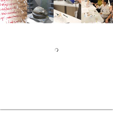
ΣΚΟΠΟΣ
29110
ΜΑΘΗΣΙΑΚΑ ΑΠΟΤΕΛΕΣΜΑΤΑ
29110
ΔΙΔΑΣΚΟΝΤΕΣ
ΕΞΩΤΕΡΙΚΗ ΣΥΜΒΟΥΛΕΥΤΙΚΗ ΕΠΙΤΡΟΠΗ
ΔΙΑΣΦΑΛΙΣΗ ΠΟΙΟΤΗΤΑΣ
ΟΔΗΓΟΣ ΣΠΟΥΔΩΝ
ΚΑΝΟΝΙΣΜΟΣ ΣΠΟΥΔΩΝ
ΥΠΟΨΗΦΙΟΙ
ΣΕ ΠΟΙΟΥΣ ΑΠΕΥΘΥΝΕΤΑΙ
ΕΙΣΑΓΩΓΗ ΦΟΙΤΗΤΩΝ
ΔΙΔΑΚΤΡΑ/ΥΠΟΤΡΟΦΙΕΣ