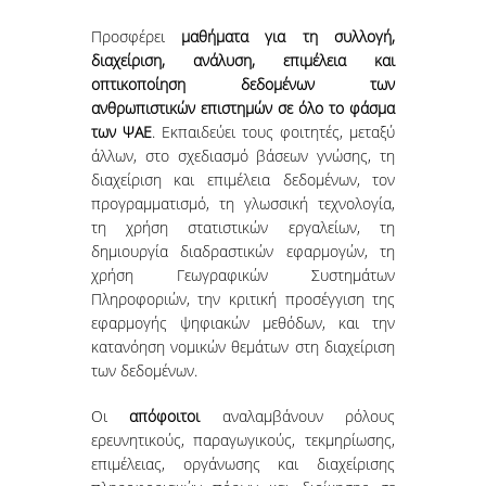
Προσφέρει
μαθήματα για τη συλλογή,
ΒΙΒΛΙΟΘΗΚΗ
διαχείριση, ανάλυση, επιμέλεια και
WEBMAIL
οπτικοποίηση δεδομένων των
ανθρωπιστικών επιστημών σε όλο το φάσμα
ΔΙΑΔΙΚΤΥΑΚΗ ΒΟΗΘΕΙΑ
των ΨΑΕ
. Εκπαιδεύει τους φοιτητές, μεταξύ
άλλων, στο σχεδιασμό βάσεων γνώσης, τη
ΕΠΙΚΟΙΝΩΝΙΑ
διαχείριση και επιμέλεια δεδομένων, τον
προγραμματισμό, τη γλωσσική τεχνολογία,
τη χρήση στατιστικών εργαλείων, τη
ΦΟΡΜΑ ΥΠΟΒΟΛΗΣ ΣΥΣΤΑΣΕΩΝ/
δημιουργία διαδραστικών εφαρμογών, τη
ΠΑΡΑΠΟΝΩΝ
χρήση Γεωγραφικών Συστημάτων
Πληροφοριών, την κριτική προσέγγιση της
εφαρμογής ψηφιακών μεθόδων, και την
κατανόηση νομικών θεμάτων στη διαχείριση
των δεδομένων.
Οι
απόφοιτοι
αναλαμβάνουν ρόλους
ερευνητικούς, παραγωγικούς, τεκμηρίωσης,
επιμέλειας, οργάνωσης και διαχείρισης