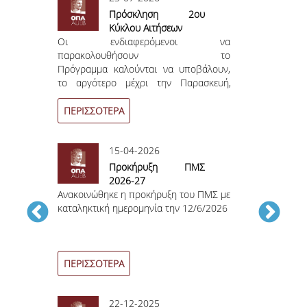
Πρόσκληση 2ου
Κύκλου Αιτήσεων
Κ
υ ΠΜΣ με
Οι ενδιαφερόμενοι να
Οι ενδ
/6/2024
παρακολουθήσουν το
παρακ
Πρόγραμμα καλούνται
να υποβάλουν,
Πρόγραμμα 
το αργότερο μέχρι την
Παρασκευή,
το αργότερ
11 Σεπτεμβρίου 2026,
αίτηση με τα
Σεπτεμβρίο
απαραίτητα δικαιολογητικά.
απαραίτητα δ
ΠΕΡΙΣΣΟΤΕΡΑ
ΠΕΡΙΣΣΟΤΕ
15-04-2026
2
Προκήρυξη ΠΜΣ
Π
ΟΥ
2026-27
οι να
Ανακοινώθηκε η προκήρυξη του ΠΜΣ με
Ανακοινώθηκ
ν το
καταληκτική ημερομηνία την 12/6/2026
καταληκτική 
οβάλουν,
τέρα, 11
 με τα
ΠΕΡΙΣΣΟΤΕΡΑ
ΠΕΡΙΣΣΟΤΕ
22-12-2025
2