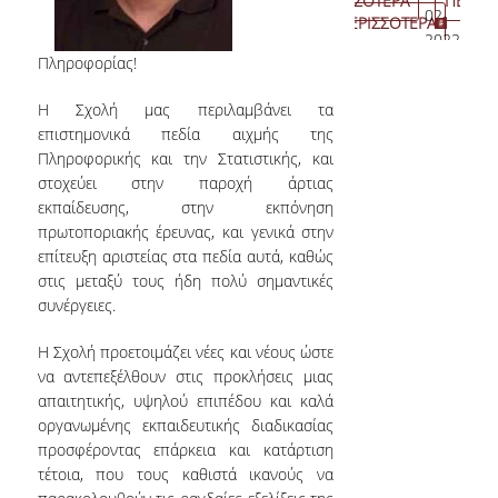
ΠΕΡΙΣΣΟΤΕΡΑ
ΠΕΡΙΣ
της
Μάθησης
μ
07-
02-
Αναπληρωτη
τον
και
Εργα
ΠΕΡΙΣΣΟΤΕΡΑ
ΠΕ
Πληροφορίας.
Ε
2020
2022
Προεδρου
Καθηγητή
της
Διδα
ΚΑΘΗΓΗΤΕΣ
κ
Πληροφορίας!
Milan
Γενικής
Προσ
Ε
Vojnovic
Συνέλευ
(Ε.ΔΙ
σ
Ε.ΔI.Π &
(Professor
της
στην
Η Σχολή μας περιλαμβάνει τα
Γ
ΕΠΙΣΤΗΜΟΝΙΚΟΙ
of
Σχολής.
Κοσμ
επιστημονικά πεδία αιχμής της
κ
ΣΥΝΕΡΓΑΤΕΣ
Data
και
Πληροφορικής και την Στατιστικής, και
τ
Science,
τη
στοχεύει στην παροχή άρτιας
Κ
Ε.Τ.Ε.Π
London
Γενικ
εκπαίδευσης, στην εκπόνηση
τ
School
Συνέ
Σ
πρωτοποριακής έρευνας, και γενικά στην
ΔΙΟΙΚΗΤΙΚΟ ΠΡΟΣΩΠΙΚΟ
of
της
Ε
επίτευξη αριστείας στα πεδία αυτά, καθώς
Economics)
Σχολ
στις μεταξύ τους ήδη πολύ σημαντικές
ΕΚΔΗΛΩΣΕΙΣ
στις
Επισ
Τ
συνέργειες.
12/12/2019.
και
τ
Τεχν
Π
ΕΡΕΥΝΗΤΙΚΟ
Η Σχολή προετοιμάζει νέες και νέους ώστε
της
τ
ΣΕΜΙΝΑΡΙΟ
Πληρ
να αντεπεξέλθουν στις προκλήσεις μιας
Ο
του
απαιτητικής, υψηλού επιπέδου και καλά
ΕΡΕΥΝΗΤΙΚΗ
Οικο
οργανωμένης εκπαιδευτικής διαδικασίας
ΗΜΕΡΙΔΑ
Πανε
προσφέροντας επάρκεια και κατάρτιση
Αθην
τέτοια, που τους καθιστά ικανούς να