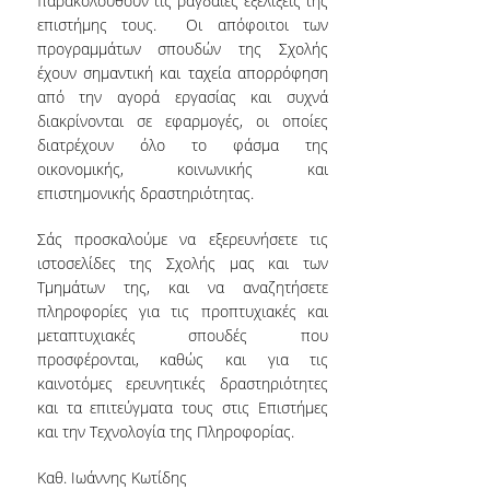
παρακολουθούν τις ραγδαίες εξελίξεις της
ΨΗΦΙΑΚΕΣ ΥΠΗΡΕΣΙΕΣ
επιστήμης τους. Οι απόφοιτοι των
προγραμμάτων σπουδών της Σχολής
WEBMAIL ΠΡΟΣΩΠΙΚΟΥ
έχουν σημαντική και ταχεία απορρόφηση
από την αγορά εργασίας και συχνά
WEBMAIL
διακρίνονται σε εφαρμογές, οι οποίες
ΠΡΟΠΤΥΧΙΑΚΩΝ
διατρέχουν όλο το φάσμα της
οικονομικής, κοινωνικής και
UREGISTER
επιστημονικής δραστηριότητας.
E-CLASS
Σάς προσκαλούμε να εξερευνήσετε τις
E-ΓΡΑΜΜΑΤΕΙΑ
ιστοσελίδες της Σχολής μας και των
Τμημάτων της, και να αναζητήσετε
ΒΙΒΛΙΟΘΗΚΗ
πληροφορίες για τις προπτυχιακές και
μεταπτυχιακές σπουδές που
ΕΠΙΚΑΙΡΟΤΗΤΑ
προσφέρονται, καθώς και για τις
καινοτόμες ερευνητικές δραστηριότητες
και τα επιτεύγματα τους στις Επιστήμες
ΝΕΑ-ΑΝΑΚΟΙΝΩΣΕΙΣ
και την Τεχνολογία της Πληροφορίας.
ΠΡΟΚΗΡΥΞΕΙΣ
Καθ. Ιωάννης Κωτίδης