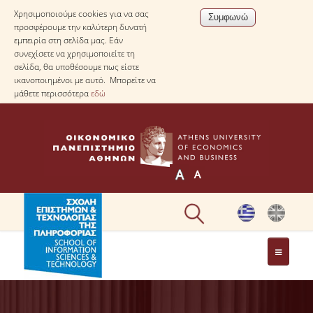
Χρησιμοποιούμε cookies για να σας
προσφέρουμε την καλύτερη δυνατή
εμπειρία στη σελίδα μας. Εάν
συνεχίσετε να χρησιμοποιείτε τη
σελίδα, θα υποθέσουμε πως είστε
ικανοποιημένοι με αυτό. Μπορείτε να
μάθετε περισσότερα
εδώ
Η ΣΧΟΛΗ