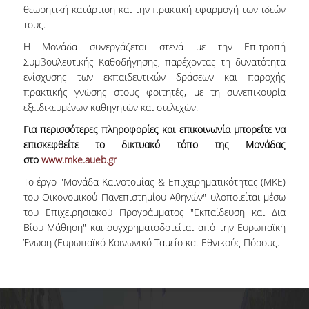
ΣΧΟΛΗ ΕΠΙΣΤΗΜΩΝ ΚΑΙ
θεωρητική κατάρτιση και την πρακτική εφαρμογή των ιδεών
ΤΕΧΝΟΛΟΓΙΑΣ ΤΗΣ
τους.
ΠΛΗΡΟΦΟΡΙΑΣ
Η Μονάδα συνεργάζεται στενά με την Επιτροπή
Συμβουλευτικής Καθοδήγησης, παρέχοντας τη δυνατότητα
ενίσχυσης των εκπαιδευτικών δράσεων και παροχής
πρακτικής γνώσης στους φοιτητές, με τη συνεπικουρία
εξειδικευμένων καθηγητών και στελεχών.
Για περισσότερες πληροφορίες και επικοινωνία μπορείτε να
επισκεφθείτε το δικτυακό τόπο της Μονάδας
ΤΜΗΜΑ ΠΛΗΡΟΦΟΡΙΚΗΣ
στο
www.mke.aueb.gr
ΤΜΗΜΑ ΣΤΑΤΙΣΤΙΚΗΣ
Το έργο "Μονάδα Καινοτομίας & Επιχειρηματικότητας (ΜΚΕ)
του Οικονομικού Πανεπιστημίου Αθηνών" υλοποιείται μέσω
του Επιχειρησιακού Προγράμματος "Εκπαίδευση και Δια
ΜΕΤΑΠΤΥΧΙΑΚΑ
Βίου Μάθηση" και συγχρηματοδοτείται από την Ευρωπαϊκή
Ένωση (Ευρωπαϊκό Κοινωνικό Ταμείο και Εθνικούς Πόρους.
ΠΡΟΓΡΑΜΜΑΤΑ
ΜΕΤΑΠΤΥΧΙΑΚΩΝ
ΣΠΟΥΔΩΝ