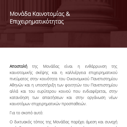
ΣΧΟΛΕΣ/ΤΜΗΜΑΤΑ
Μονάδα Καινοτομίας &
Επιχειρηματικότητας
ΣΧΟΛΗ ΟΙΚΟΝΟΜΙΚΩΝ
ΕΠΙΣΤΗΜΩΝ
Αποστολή
της Μονάδας είναι η ενθάρρυνση της
καινοτομικής σκέψης και η καλλιέργεια επιχειρηματικού
ΤΜΗΜΑ ΔΙΕΘΝΩΝ ΚΑΙ
πνεύματος στην κοινότητα του Οικονομικού Πανεπιστημίου
ΕΥΡΩΠΑΪΚΩΝ
Αθηνών και η υποστήριξη των φοιτητών του Πανεπιστημίου
ΟΙΚΟΝΟΜΙΚΩΝ ΣΠΟΥΔΩΝ
αλλά και του ευρύτερου κοινού που ενδιαφέρεται, στην
ΤΜΗΜΑ ΟΙΚΟΝΟΜΙΚΗΣ
κατανόηση των απαιτήσεων και στην οργάνωση νέων
ΕΠΙΣΤΗΜΗΣ
καινοτόμων επιχειρηματικών προσπαθειών.
Για το σκοπό αυτό:
ΣΧΟΛΗ ΔΙΟΙΚΗΣΗΣ
Ο δικτυακός τόπος της Μονάδας παρέχει άμεση και συνεχή
ΕΠΙΧΕΙΡΗΣΕΩΝ
<NONE>