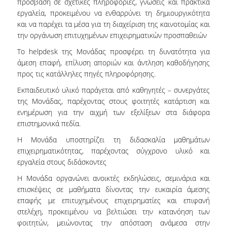
πρόσβαση σε σχετικές πληροφορίες, γνώσεις και πρακτικά
εργαλεία, προκειμένου να ενθαρρύνει τη δημιουργικότητα
και να παρέχει τα μέσα για τη διαχείριση της καινοτομίας και
την οργάνωση επιτυχημένων επιχειρηματικών προσπαθειών
Το helpdesk
της Μονάδας προσφέρει τη δυνατότητα για
άμεση επαφή, επίλυση αποριών και άντληση καθοδήγησης
προς τις κατάλληλες πηγές πληροφόρησης.
ΤΜΗΜΑ ΔΙΟΙΚΗΤΙΚΗΣ
Εκπαιδευτικό υλικό παράγεται από καθηγητές – συνεργάτες
ΕΠΙΣΤΗΜΗΣ &
της Μονάδας, παρέχοντας στους φοιτητές κατάρτιση και
ΤΕΧΝΟΛΟΓΙΑΣ
ενημέρωση για την αιχμή των εξελίξεων στα διάφορα
επιστημονικά πεδία.
ΤΜΗΜΑ ΟΡΓΑΝΩΣΗΣ ΚΑΙ
ΔΙΟΙΚΗΣΗΣ
Η Μονάδα υποστηρίζει τη διδασκαλία μαθημάτων
ΕΠΙΧΕΙΡΗΣΕΩΝ
επιχειρηματικότητας, παρέχοντας σύγχρονο υλικό και
εργαλεία στους διδάσκοντες
ΤΜΗΜΑ ΛΟΓΙΣΤΙΚΗΣ &
Η Μονάδα οργανώνει ανοικτές εκδηλώσεις, σεμινάρια και
ΧΡΗΜΑΤΟΟΙΚΟΝΟΜΙΚΗΣ
επισκέψεις σε μαθήματα δίνοντας την ευκαιρία άμεσης
ΤΜΗΜΑ ΜΑΡΚΕΤΙΝΓΚ &
επαφής με επιτυχημένους επιχειρηματίες και επιφανή
ΕΠΙΚΟΙΝΩΝΙΑΣ
στελέχη, προκειμένου να βελτιώσει την κατανόηση των
φοιτητών, μειώνοντας την απόσταση ανάμεσα στην