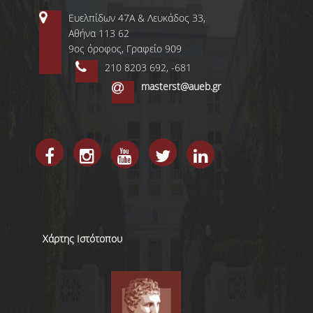
ΕΡΕΥΝΑ
Ευελπίδων 47Α & Λευκάδος 33,
Αθήνα 113 62
ΕΡΕΥΝΗΤΙΚΑ ΕΡΓΑΣΤΗΡΙΑ
9ος όροφος, Γραφείο 909
210 8203 692, -681
ΔΙΔΑΚΤΟΡΙΚΑ & ΜΕΤΑ-
masterst@aueb.gr
ΔΙΔΑΚΤΟΡΙΚΗ ΕΡΕΥΝΑ
ΥΠΗΡΕΣΙΕΣ
ΒΙΒΛΙΟΘΗΚΗ
WEBMAIL
ΨΗΦΙΑΚΕΣ ΥΠΗΡΕΣΙΕΣ
Χάρτης Ιστότοπου
UREGISTER
E-CLASS
E-ΓΡΑΜΜΑΤΕΙΑ