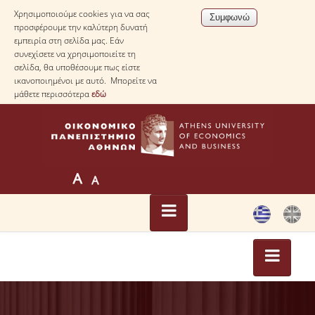
Χρησιμοποιούμε cookies για να σας
προσφέρουμε την καλύτερη δυνατή
εμπειρία στη σελίδα μας. Εάν
συνεχίσετε να χρησιμοποιείτε τη
σελίδα, θα υποθέσουμε πως είστε
ικανοποιημένοι με αυτό. Μπορείτε να
μάθετε περισσότερα
εδώ
ΑΡΧΙΚΗ