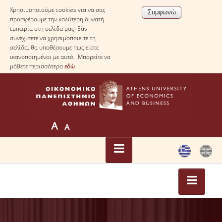
Χρησιμοποιούμε cookies για να σας
προσφέρουμε την καλύτερη δυνατή
εμπειρία στη σελίδα μας. Εάν
συνεχίσετε να χρησιμοποιείτε τη
σελίδα, θα υποθέσουμε πως είστε
ικανοποιημένοι με αυτό. Μπορείτε να
μάθετε περισσότερα
εδώ
ΑΡΧΙΚΗ