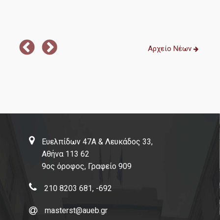
Επαγγελματικά Σεμινάρια
τερα
Short Courses
Συνέδρια
Αρχείο Νέων
Event Calendar
Διασφάλιση Ποιότητας
Πολιτική ποιότητας
Ευελπίδων 47Α & Λευκάδος 33,
Πιστοποίηση
Αθήνα 113 62
9ος όροφος, Γραφείο 909
ΜΟΔΙΠ
210 8203 681, -692
Επικοινωνία
masterst@aueb.gr