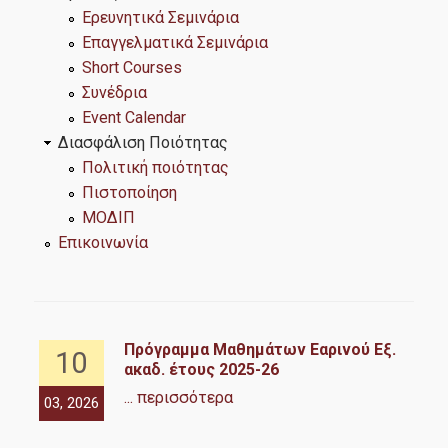
Ερευνητικά Σεμινάρια
Δημοσιεύσεις
Επαγγελματικά Σεμινάρια
Εργαστήρια
Short Courses
Συνέδρια
Εργαστήριο Εφαρμοσμένης Στατιστικής, Πιθανοτήτων και
Event Calendar
Ανάλυσης Δεδομένων
Διασφάλιση Ποιότητας
Πολιτική ποιότητας
Εργαστήριο Στατιστικής Μεθοδολογίας
Πιστοποίηση
Εργαστήριο Στοχαστικής Μοντελοποίησης και
ΜΟΔΙΠ
Εφαρμογών
Επικοινωνία
Εργαστήριο Υπολογιστικής και Μπεϋζιανής Στατιστικής
Δράσεις
ν
Πρόγραμμα Μαθημάτων Εαρινού Εξ.
10
ακαδ. έτους 2025-26
... περισσότερα
03, 2026
10,
Ερευνητικά Σεμινάρια
ss