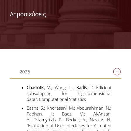
ΣΧΟΛΕΣ/ΤΜΗΜΑΤΑ
Δημοσιεύσεις
ΣΧΟΛΗ ΟΙΚΟΝΟΜΙΚΩΝ
ΕΠΙΣΤΗΜΩΝ
2026
ΤΜΗΜΑ ΔΙΕΘΝΩΝ ΚΑΙ
ΕΥΡΩΠΑΪΚΩΝ
Chasiotis
, V.; Wang, L.;
Karlis
, D."Efficient
ΟΙΚΟΝΟΜΙΚΩΝ ΣΠΟΥΔΩΝ
subsampling for high-dimensional
data", Computational Statistics
ΤΜΗΜΑ ΟΙΚΟΝΟΜΙΚΗΣ
ΕΠΙΣΤΗΜΗΣ
Basha, S.; Khorasani, M.; Abdurahiman, N.;
Padhan, J.; Baez, V.; Al-Ansari,
A.;
Tsiamyrtzis
, P.; Becker, A.; Navkar, N.
ΣΧΟΛΗ ΔΙΟΙΚΗΣΗΣ
"Evaluation of User Interfaces for Actuated
ΕΠΙΧΕΙΡΗΣΕΩΝ
<NONE>