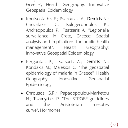
Greece", Health Geography: Innovative
ΕΡΕΥΝΑ
Geospatial Epidemiology
Koutsostathis E.; Psaroulaki A.;
Demiris
N.;
ΕΡΕΥΝΗΤΙΚΑ ΕΡΓΑΣΤΗΡΙΑ
Chochlakis D.; Kalogeropoulos K.;
Andreopoulos P.; Tsatsaris A. "Legionella
ΔΙΔΑΚΤΟΡΙΚΑ & ΜΕΤΑ-
surveillance in Crete, Greece: Spatial
ΔΙΔΑΚΤΟΡΙΚΗ ΕΡΕΥΝΑ
analysis and implications for public health
management", Health Geography:
ΥΠΗΡΕΣΙΕΣ
Innovative Geospatial Epidemiology
Pergantas P.; Tsatsaris A.;
Demiris
N.;
ΒΙΒΛΙΟΘΗΚΗ
Kondakis M.; Malesios C. "The geospatial
epidemiology of malaria in Greece", Health
WEBMAIL
Geography: Innovative Geospatial
Epidemiology
ΨΗΦΙΑΚΕΣ ΥΠΗΡΕΣΙΕΣ
Chrousos G.P.; Papadopoulou-Marketou
N.;
Tsiamyrtzis
P. "The STROBE guidelines
UREGISTER
and the Αristotelian mesotes
curve", Hormones
E-CLASS
E-ΓΡΑΜΜΑΤΕΙΑ