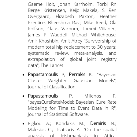
ΣΧΟΛΗ ΕΠΙΣΤΗΜΩΝ ΚΑΙ
Gaeme Hoit, Johan Kärrholm, Torbj Rn
ΤΕΧΝΟΛΟΓΙΑΣ ΤΗΣ
Berge Kristensen, Keijo Mäkelä, S Ren
ΠΛΗΡΟΦΟΡΙΑΣ
Overgaard, Elizabeth Paxton, Heather
Prentice, Bheeshma Ravi, Mike Reed, Ola
Rolfson, Claus Varnum, Tommi Viitanen,
James P Waddell, Michael Whitehouse,
Amir Khoshbin, Amit Atrey "Survivorship of
modern total hip replacement to 30 years:
systematic review, meta-analysis, and
extrapolation of global joint registry
data", The Lancet
ΤΜΗΜΑ ΠΛΗΡΟΦΟΡΙΚΗΣ
Papastamoulis
P,
Perrakis
K. "Bayesian
ΤΜΗΜΑ ΣΤΑΤΙΣΤΙΚΗΣ
Cluster Weighted Gaussian Models",
Journal of Classification
ΜΕΤΑΠΤΥΧΙΑΚΑ
Papastamoulis
P, Milienos F.
"bayesCureRateModel: Bayesian Cure Rate
Modeling for Time to Event Data in R",
ΠΡΟΓΡΑΜΜΑΤΑ
Journal of Statistical Software.
ΜΕΤΑΠΤΥΧΙΑΚΩΝ
Rigkou A.; Kondakis M.;
Demiris
N.;
ΣΠΟΥΔΩΝ
Malesios C.; Tsatsaris A. "On the spatial
analysis of leishmaniasis in Attica,