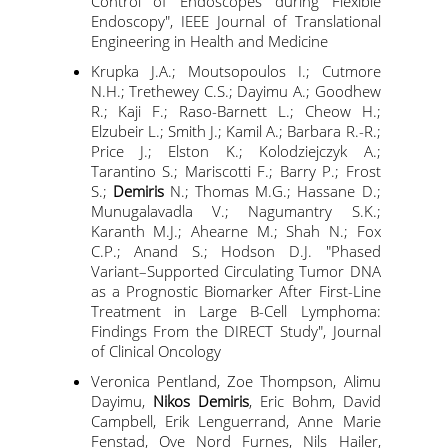
Control of Endoscopes during Flexible
Endoscopy", IEEE Journal of Translational
Engineering in Health and Medicine
Krupka J.A.; Moutsopoulos I.; Cutmore
N.H.; Trethewey C.S.; Dayimu A.; Goodhew
R.; Kaji F.; Raso-Barnett L.; Cheow H.;
Elzubeir L.; Smith J.; Kamil A.; Barbara R.-R.;
Price J.; Elston K.; Kolodziejczyk A.;
Tarantino S.; Mariscotti F.; Barry P.; Frost
ΤΜΗΜΑ ΔΙΟΙΚΗΤΙΚΗΣ
S.;
Demiris
N.; Thomas M.G.; Hassane D.;
ΕΠΙΣΤΗΜΗΣ &
Munugalavadla V.; Nagumantry S.K.;
ΤΕΧΝΟΛΟΓΙΑΣ
Karanth M.J.; Ahearne M.; Shah N.; Fox
C.P.; Anand S.; Hodson D.J. "Phased
ΤΜΗΜΑ ΟΡΓΑΝΩΣΗΣ ΚΑΙ
Variant–Supported Circulating Tumor DNA
ΔΙΟΙΚΗΣΗΣ
as a Prognostic Biomarker After First-Line
ΕΠΙΧΕΙΡΗΣΕΩΝ
Treatment in Large B-Cell Lymphoma:
Findings From the DIRECT Study", Journal
ΤΜΗΜΑ ΛΟΓΙΣΤΙΚΗΣ &
of Clinical Oncology
ΧΡΗΜΑΤΟΟΙΚΟΝΟΜΙΚΗΣ
Veronica Pentland, Zoe Thompson, Alimu
ΤΜΗΜΑ ΜΑΡΚΕΤΙΝΓΚ &
Dayimu,
Nikos Demiris
, Eric Bohm, David
ΕΠΙΚΟΙΝΩΝΙΑΣ
Campbell, Erik Lenguerrand, Anne Marie
Fenstad, Ove Nord Furnes, Nils Hailer,