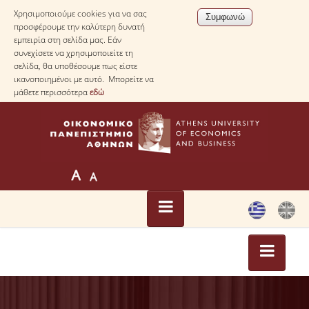
Χρησιμοποιούμε cookies για να σας
προσφέρουμε την καλύτερη δυνατή
εμπειρία στη σελίδα μας. Εάν
συνεχίσετε να χρησιμοποιείτε τη
σελίδα, θα υποθέσουμε πως είστε
ικανοποιημένοι με αυτό. Μπορείτε να
μάθετε περισσότερα
εδώ
ΑΡΧΙΚΗ