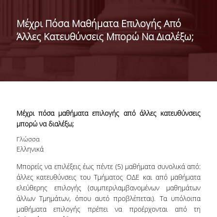
ΣΧΟΛΕΣ/ΤΜΗΜΑΤΑ
Μέχρι Πόσα Μαθήματα Επιλογής Από
Άλλες Κατευθύνσεις Μπορώ Να Διαλέξω;
ΣΧΟΛΗ ΟΙΚΟΝΟΜΙΚΩΝ
ΕΠΙΣΤΗΜΩΝ
Μέχρι πόσα μαθήματα επιλογής από άλλες κατευθύνσεις
μπορώ να διαλέξω;
ΤΜΗΜΑ ΔΙΕΘΝΩΝ ΚΑΙ
ΕΥΡΩΠΑΪΚΩΝ
Γλώσσα
ΟΙΚΟΝΟΜΙΚΩΝ ΣΠΟΥΔΩΝ
Ελληνικά
ΤΜΗΜΑ ΟΙΚΟΝΟΜΙΚΗΣ
Μπορείς να επιλέξεις έως πέντε (5) μαθήματα συνολικά από:
ΕΠΙΣΤΗΜΗΣ
άλλες κατευθύνσεις του Τμήματος ΟΔΕ και από μαθήματα
ελεύθερης επιλογής (συμπεριλαμβανομένων μαθημάτων
άλλων Τμημάτων, όπου αυτό προβλέπεται). Τα υπόλοιπα
ΣΧΟΛΗ ΔΙΟΙΚΗΣΗΣ
ΕΠΙΧΕΙΡΗΣΕΩΝ
μαθήματα επιλογής πρέπει να προέρχονται από τη
<NONE>