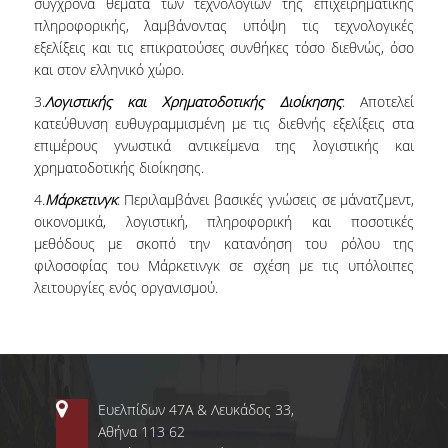
σύγχρονα θέματα των τεχνολογιών της επιχειρηματικής
πληροφορικής, λαμβάνοντας υπόψη τις τεχνολογικές
εξελίξεις και τις επικρατούσες συνθήκες τόσο διεθνώς, όσο
και στον ελληνικό χώρο.
3.
Λογιστικής και Χρηματοδοτικής Διοίκησης
: Αποτελεί
κατεύθυνση ευθυγραμμισμένη με τις διεθνής εξελίξεις στα
επιμέρους γνωστικά αντικείμενα της λογιστικής και
χρηματοδοτικής διοίκησης.
ΤΜΗΜΑ ΔΙΟΙΚΗΤΙΚΗΣ
ΕΠΙΣΤΗΜΗΣ &
4.
Μάρκετινγκ
: Περιλαμβάνει βασικές γνώσεις σε μάνατζμεντ,
ΤΕΧΝΟΛΟΓΙΑΣ
οικονομικά, λογιστική, πληροφορική και ποσοτικές
μεθόδους με σκοπό την κατανόηση του ρόλου της
ΤΜΗΜΑ ΟΡΓΑΝΩΣΗΣ ΚΑΙ
φιλοσοφίας του Μάρκετινγκ σε σχέση με τις υπόλοιπες
ΔΙΟΙΚΗΣΗΣ
λειτουργίες ενός οργανισμού.
ΕΠΙΧΕΙΡΗΣΕΩΝ
ΤΜΗΜΑ ΛΟΓΙΣΤΙΚΗΣ &
ΧΡΗΜΑΤΟΟΙΚΟΝΟΜΙΚΗΣ
ΤΜΗΜΑ ΜΑΡΚΕΤΙΝΓΚ &
Ευελπίδων 47Α & Λευκάδος 33,
ΕΠΙΚΟΙΝΩΝΙΑΣ
Αθήνα 113 62