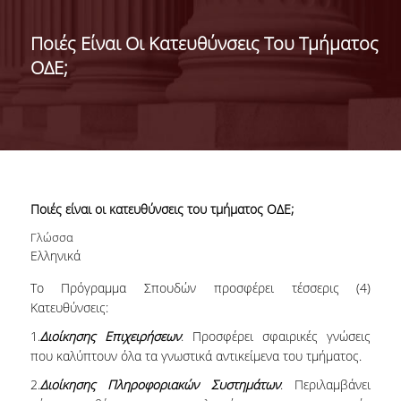
ΣΧΟΛΕΣ/ΤΜΗΜΑΤΑ
Ποιές Είναι Οι Κατευθύνσεις Του Τμήματος
ΟΔΕ;
ΣΧΟΛΗ ΟΙΚΟΝΟΜΙΚΩΝ
ΕΠΙΣΤΗΜΩΝ
Ποιές είναι οι κατευθύνσεις του τμήματος ΟΔΕ;
ΤΜΗΜΑ ΔΙΕΘΝΩΝ ΚΑΙ
Γλώσσα
ΕΥΡΩΠΑΪΚΩΝ
Ελληνικά
ΟΙΚΟΝΟΜΙΚΩΝ ΣΠΟΥΔΩΝ
Το Πρόγραμμα Σπουδών προσφέρει τέσσερις (4)
ΤΜΗΜΑ ΟΙΚΟΝΟΜΙΚΗΣ
Κατευθύνσεις:
ΕΠΙΣΤΗΜΗΣ
1.
Διοίκησης Επιχειρήσεων
: Προσφέρει σφαιρικές γνώσεις
που καλύπτουν όλα τα γνωστικά αντικείμενα του τμήματος.
ΣΧΟΛΗ ΔΙΟΙΚΗΣΗΣ
2.
Διοίκησης Πληροφοριακών Συστημάτων
: Περιλαμβάνει
ΕΠΙΧΕΙΡΗΣΕΩΝ
<NONE>