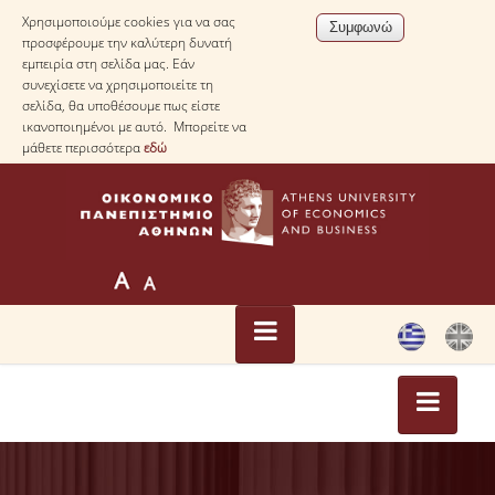
Χρησιμοποιούμε cookies για να σας
προσφέρουμε την καλύτερη δυνατή
εμπειρία στη σελίδα μας. Εάν
συνεχίσετε να χρησιμοποιείτε τη
σελίδα, θα υποθέσουμε πως είστε
ικανοποιημένοι με αυτό. Μπορείτε να
μάθετε περισσότερα
εδώ
ΑΡΧΙΚΗ