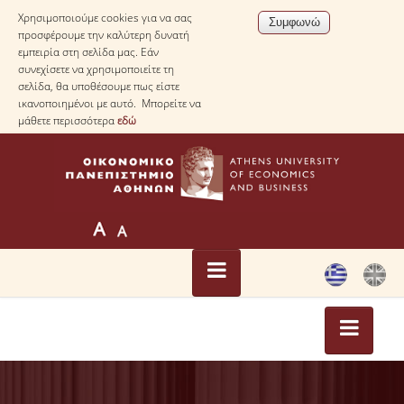
Χρησιμοποιούμε cookies για να σας
προσφέρουμε την καλύτερη δυνατή
εμπειρία στη σελίδα μας. Εάν
συνεχίσετε να χρησιμοποιείτε τη
σελίδα, θα υποθέσουμε πως είστε
ικανοποιημένοι με αυτό. Μπορείτε να
μάθετε περισσότερα
εδώ
ΑΡΧΙΚΗ