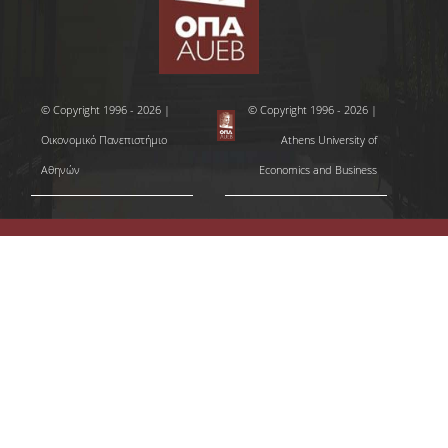
© Copyright 1996 - 2026 |
© Copyright 1996 - 2026 |
Οικονομικό Πανεπιστήμιο
Athens University of
Αθηνών
Economics and Business