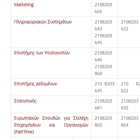
ΣΧΟΛΗ ΕΠΙΣΤΗΜΩΝ ΚΑΙ
Marketing
2108203
ΤΕΧΝΟΛΟΓΙΑΣ ΤΗΣ
665
ΠΛΗΡΟΦΟΡΙΑΣ
Πληροφοριακών Συστημάτων
2108203
2108203
643
622
2108203
645
Επιστήμης των Υπολογιστών
2108203
646
2108203
ΤΜΗΜΑ ΠΛΗΡΟΦΟΡΙΚΗΣ
860
ΤΜΗΜΑ ΣΤΑΤΙΣΤΙΚΗΣ
Επιστήμης Δεδομένων
210 8203
210 82
645
622
ΜΕΤΑΠΤΥΧΙΑΚΑ
Στατιστικής
2108203
2108203
681
692
ΠΡΟΓΡΑΜΜΑΤΑ
Ευρωπαϊκών Σπουδών για Στελέχη
2108203
2108203
ΜΕΤΑΠΤΥΧΙΑΚΩΝ
Επιχειρήσεων και Οργανισμών
865
864
ΣΠΟΥΔΩΝ
(PartTime)