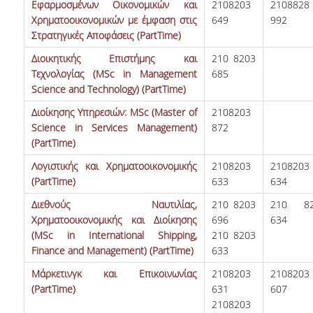
Εφαρμοσμένων Οικονομικών και
2108203
2108828
ΕΡΕΥΝΑ
Χρηματοοικονομικών με έμφαση στις
649
992
Στρατηγικές Αποφάσεις (PartTime)
ΕΡΕΥΝΗΤΙΚΑ ΕΡΓΑΣΤΗΡΙΑ
Διοικητικής Επιστήμης και
210 8203
Τεχνολογίας (MSc in Management
ΔΙΔΑΚΤΟΡΙΚΑ & ΜΕΤΑ-
685
ΔΙΔΑΚΤΟΡΙΚΗ ΕΡΕΥΝΑ
Science and Technology) (PartTime)
Διοίκησης Υπηρεσιών: MSc (Master of
2108203
ΥΠΗΡΕΣΙΕΣ
Science in Services Management)
872
(PartTime)
ΒΙΒΛΙΟΘΗΚΗ
Λογιστικής και Χρηματοοικονομικής
2108203
2108203
(PartTime)
633
634
WEBMAIL
Διεθνούς Ναυτιλίας,
210 8203
210 82
ΨΗΦΙΑΚΕΣ ΥΠΗΡΕΣΙΕΣ
Χρηματοοικονομικής και Διοίκησης
696
634
(MSc in International Shipping,
210 8203
UREGISTER
Finance and Management) (PartTime)
633
E-CLASS
Μάρκετινγκ και Επικοινωνίας
2108203
2108203
(PartTime)
631
607
E-ΓΡΑΜΜΑΤΕΙΑ
2108203