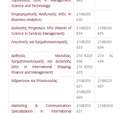
Τεχνολογίας (MSc in Management
685
Science and Technology)
Επιχειρηματικής Αναλυτικής (MSc in
2108203
Business Analytics)
676
Διοίκησης Υπηρεσιών: MSc (Master of
2108203
2108203
Science in Services Management)
874
875
Λογιστικής και Χρηματοοικονομικής
2108203
2108203
ΤΜΗΜΑ ΔΙΟΙΚΗΤΙΚΗΣ
633
634
ΕΠΙΣΤΗΜΗΣ &
ΤΕΧΝΟΛΟΓΙΑΣ
Διεθνούς Ναυτιλίας,
210 8203
210 82
Χρηματοοικονομικής και Διοίκησης
696
634
ΤΜΗΜΑ ΟΡΓΑΝΩΣΗΣ ΚΑΙ
(MSc in International Shipping,
210 8203
ΔΙΟΙΚΗΣΗΣ
Finance and Management)
633
ΕΠΙΧΕΙΡΗΣΕΩΝ
Μάρκετινγκ και Επικοινωνίας
2108203
2108223
ΤΜΗΜΑ ΛΟΓΙΣΤΙΚΗΣ &
631
607
ΧΡΗΜΑΤΟΟΙΚΟΝΟΜΙΚΗΣ
2108203
665
ΤΜΗΜΑ ΜΑΡΚΕΤΙΝΓΚ &
ΕΠΙΚΟΙΝΩΝΙΑΣ
Marketing & Communication,
2108203
2108203
Specialization in International
631