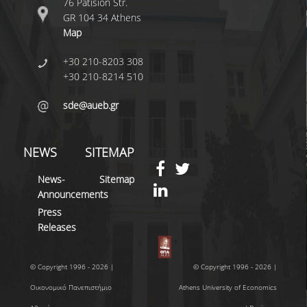
76 Patision Str.
EDUPORTAL
GR 104 34 Athens
Map
MYAUEB APP
+30 210-8203 308
THE SCHOOL
+30 210-8214 510
MESSAGE FROM THE
sde@aueb.gr
DEAN
GOVERNANCE
NEWS
SITEMAP
MISSION - VISION
News-
Sitemap
Announcements
FACULTY AND STAFF
Press
Releases
RESIDENT FACULTY
MEMBERS
© Copyright 1996 - 2026 |
© Copyright 1996 - 2026 |
HONORARY DOCTORS
Οικονομικό Πανεπιστήμιο
Athens University of Economics
OF PHILOSOPHY