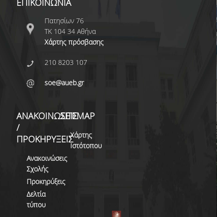
ΕΠΙΚΟΙΝΩΝΙΑ
ΜΕΛΗ ΔΕΠ
Πατησίων 76
ΕΙΔΙΚΟ ΠΡΟΣΩΠΙΚΟ
ΤΚ 104 34 Αθήνα
Χάρτης πρόσβασης
ΕΝΤΕΤΑΛΜΕΝΟΙ
ΔΙΔΑΣΚΟΝΤΕΣ
210 8203 107
E.ΔΙ.Π.
soe@aueb.gr
Ε.Τ.Ε.Π.
ΔΙΟΙΚΗΤΙΚΟ ΠΡΟΣΩΠΙΚΟ
ΑΝΑΚΟΙΝΩΣΕΙΣ
SITEMAP
/
Χάρτης
ΕΡΕΥΝΑ
ΠΡΟΚΗΡΥΞΕΙΣ
Ιστότοπου
Ανακοινώσεις
ΕΡΕΥΝΗΤΙΚΑ
Σχολής
ΔΟΚΙΜΙΑ
Προκηρύξεις
ΔΗΜΟΣΙΕΥΣΕΙΣ
Δελτία
τύπου
ΣΕΜΙΝΑΡΙΑ