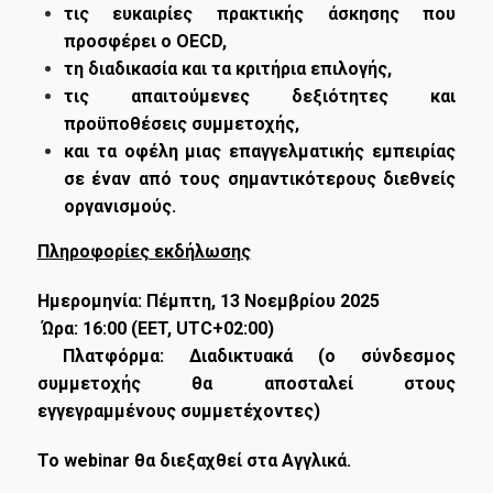
τις ευκαιρίες πρακτικής άσκησης που
Applications
προσφέρει ο OECD,
τη διαδικασία και τα κριτήρια επιλογής,
Tuition Fees
τις απαιτούμενες δεξιότητες και
Scholarships
προϋποθέσεις συμμετοχής,
και τα οφέλη μιας επαγγελματικής εμπειρίας
σε έναν από τους σημαντικότερους διεθνείς
Career
οργανισμούς.
Πληροφορίες εκδήλωσης
Professional Rehabiliation
Ημερομηνία: Πέμπτη, 13 Νοεμβρίου 2025
Career Office
Ώρα: 16:00 (EET, UTC+02:00)
Πλατφόρμα: Διαδικτυακά (ο σύνδεσμος
συμμετοχής θα αποσταλεί στους
Infrastructures-Services
εγγεγραμμένους συμμετέχοντες)
To
webinar θα διεξαχθεί στα Αγγλικά.
Facilities