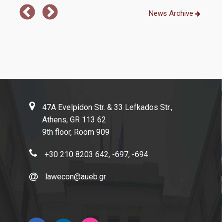
Links
News Archive
Athens University of Economics and Business
AUEB Shop
Academic Identity Card Online Service
Hellenic National Academic Recognition and Information
Center | DOATAP
47A Evelpidon Str. & 33 Lefkados Str.,
ELIAMEP
Athens, GR 113 62
9th floor, Room 909
IKY | State Scholarships Foundation
+30 210 8203 642, -697, -694
Research Papers in Economics
lawecon@aueb.gr
Connect with us
Facebook
Linkedin