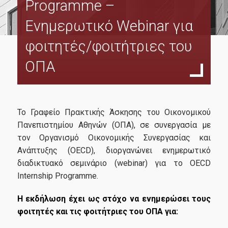
Programme –
Courses
Ενημερωτικό Webinar για
Faculty and Staff
φοιτητές/φοιτήτριες του
Scientific Committee
ΟΠΑ
Professors
External Advisory Committee
Learning Outcomes
Το Γραφείο Πρακτικής Άσκησης του Οικονομικού
Πανεπιστημίου Αθηνών (ΟΠΑ), σε συνεργασία με
Dissertation
τον Οργανισμό Οικονομικής Συνεργασίας και
Postgraduate Prospectus
Ανάπτυξης (OECD), διοργανώνει ενημερωτικό
διαδικτυακό σεμινάριο (webinar) για το OECD
Internship Programme.
Candidates
Η εκδήλωση έχει ως στόχο να ενημερώσει τους
φοιτητές και τις φοιτήτριες του ΟΠΑ για:
Entrance Requirements