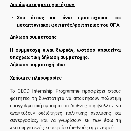
Δικαίωμα συμμετοχής έχουν:
Library
3
ου
έτους και άνω προπτυχιακοί και
Webmail
μεταπτυχιακοί φοιτητές/φοιτήτριες του ΟΠΑ
E-Class
Δήλωση συμμετοχής
E-Grammateia
Η συμμετοχή είναι δωρεάν, ωστόσο απαιτείται
U-Register
υποχρεωτική δήλωση συμμετοχής.
Δήλωσε συμμετοχή
εδώ
Network Services
Χρήσιμες πληροφορίες
Erasmus+
Το OECD Internship Programme προσφέρει στους
Health Care
φοιτητές τη δυνατότητα να αποκτήσουν πολύτιμη
Student Club
επαγγελματική εμπειρία σε διεθνές περιβάλλον, να
αναπτύξουν δεξιότητες πολιτικής ανάλυσης και
συνεργασίας, και να γνωρίσουν εκ των έσω τη
Research-Partnerships
λειτουργία ενός κορυφαίου διεθνούς οργανισμού.