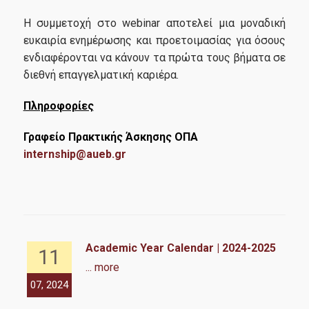
Η συμμετοχή στο webinar αποτελεί μια μοναδική
DIEES PhD Programme
ευκαιρία ενημέρωσης και προετοιμασίας για όσους
ενδιαφέρονται να κάνουν τα πρώτα τους βήματα σε
Research Laboratory on Socio-Economic and Environmental
διεθνή επαγγελματική καριέρα.
Sustainability (ReSEES)
EUROLAB
Πληροφορίες
Laboratory of International Economic Relations (LINER)
Γραφείο Πρακτικής Άσκησης ΟΠΑ
internship@aueb.gr
Working Papers
Contact
024
Academic Year Calendar | 2024-2025
11
Contact Us
... more
07, 2024
07,
Complaint Process