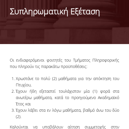
ABOUT THE DEPARTMENT
Συπληρωματική Εξέταση
ADMINISTRATION
PERSONNEL
FACULTY
TEACHING STAFF (EEDIP)
Οι ενδιαφερόμενοι φοιτητές του Τμήματος Πληροφορικής
SPECIAL TECHNICAL AND LABORATORY STAFF
που πληρούν τις παρακάτω προϋποθέσεις:
PHD CANDIDATES
Χρωστάνε το πολύ (2) μαθήματα για την απόκτηση του
Πτυχίου,
UNDERGRADUATE STUDIES
Έχουν ήδη εξεταστεί τουλάχιστον μία (1) φορά στα
ανωτέρω μαθήματα, κατά το προηγούμενο Ακαδημαϊκό
GENERAL INFORMATION
Έτος και
Έχουν λάβει στα εν λόγω μαθήματα, βαθμό άνω του δύο
COURSE GUIDE
(2).
CURRICULUM
Καλούνται να υποβάλουν αίτηση συμμετοχής στην