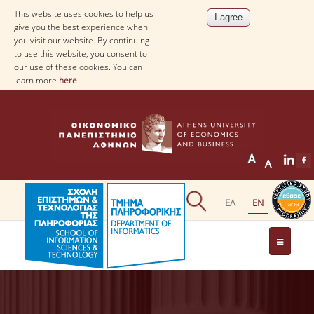
This website uses cookies to help us
give you the best experience when
you visit our website. By continuing
to use this website, you consent to
our use of these cookies. You can
learn more
here
THE DEPARTMENT
AT A GLANCE