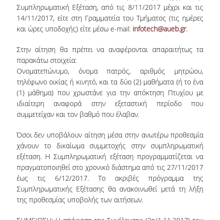
Συμπληρωματική Εξέταση, από τις 8/11/2017 μέχρι και τις
ERASMUS+
14/11/2017, είτε στη Γραμματεία του Τμήματος (τις ημέρες
και ώρες υποδοχής) είτε μέσω e-mail:
infotech@aueb.gr
.
POSTGRADUATE STUDIES
Στην αίτηση θα πρέπει να αναφέρονται απαραιτήτως τα
M.SC. PROGRAMS
παρακάτω στοιχεία:
Ονοματεπώνυμο, όνομα πατρός, αριθμός μητρώου,
DOCTORAL PROGRAM
τηλέφωνο οικίας ή κινητό, και τα δύο (2) μαθήματα (ή το ένα
(1) μάθημα) που χρωστάνε για την απόκτηση Πτυχίου με
QUALITY ASSURANCE
ιδιαίτερη αναφορά στην εξεταστική περίοδο που
συμμετείχαν και τον βαθμό που έλαβαν.
QUALITY POLICY
Όσοι δεν υποβάλουν αίτηση μέσα στην ανωτέρω προθεσμία
ACCREDITATION
χάνουν το δικαίωμα συμμετοχής στην συμπληρωματική
εξέταση. Η Συμπληρωματική εξέταση προγραμματίζεται να
AUEB QUALITY ASSURANCE UNIT
πραγματοποιηθεί στο χρονικό διάστημα από τις 27/11/2017
RESEARCH
έως τις 6/12/2017. Το ακριβές πρόγραμμα της
Συμπληρωματικής Εξέτασης θα ανακοινωθεί μετά τη λήξη
RESEARCH LABS
της προθεσμίας υποβολής των αιτήσεων.
RESEARCH GROUPS