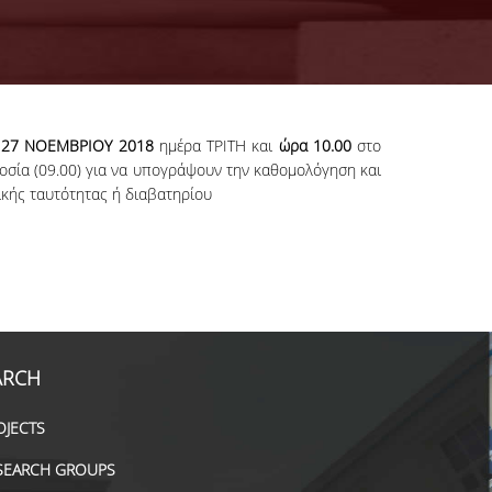
ς
27 ΝΟΕΜΒΡΙΟΥ 2018
ημέρα ΤΡΙΤΗ και
ώρα 10.00
στο
οσία (09.00) για να υπογράψουν την καθομολόγηση και
ικής ταυτότητας ή διαβατηρίου
ARCH
OJECTS
SEARCH GROUPS