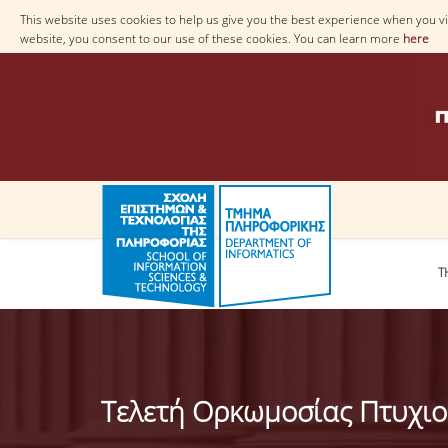
This website uses cookies to help us give you the best experience when you vis
website, you consent to our use of these cookies. You can learn more
here
T
Τελετή Ορκωμοσίας Πτυχι