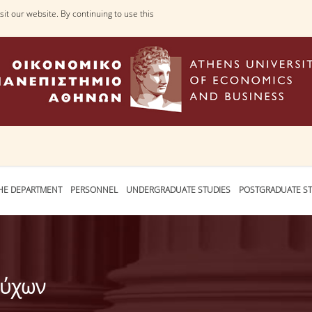
it our website. By continuing to use this
HE DEPARTMENT
PERSONNEL
UNDERGRADUATE STUDIES
POSTGRADUATE ST
ούχων