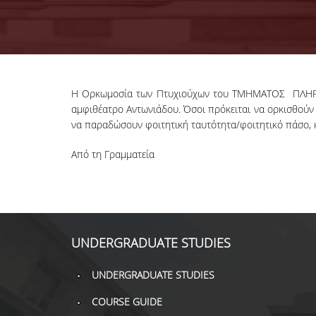
Η Ορκωμοσία των Πτυχιούχων του ΤΜΗΜΑΤΟΣ ΠΛ
αμφιθέατρο Αντωνιάδου. Όσοι πρόκειται να ορκισθούν
να παραδώσουν φοιτητική ταυτότητα/φοιτητικό πάσο, 
Από τη Γραμματεία
UNDERGRADUATE STUDIES
UNDERGRADUATE STUDIES
COURSE GUIDE