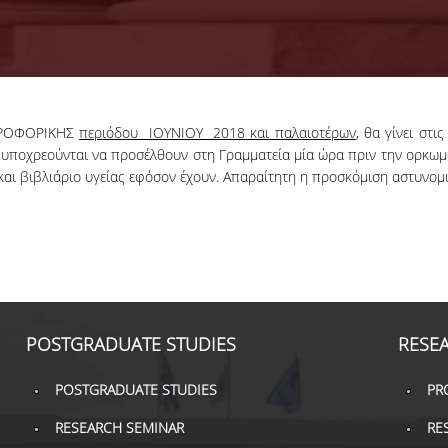
ΗΡΟΦΟΡΙΚΗΣ
περιόδου ΙΟΥΝΙΟΥ 2018 και παλαιοτέρων
, θα γίνει στι
 υποχρεούνται να προσέλθουν στη Γραμματεία μία ώρα πριν την oρκωμ
και βιβλιάριο υγείας εφόσον έχουν. Απαραίτητη η προσκόμιση αστυνομ
POSTGRADUATE STUDIES
RESE
POSTGRADUATE STUDIES
PR
RESEARCH SEMINAR
RE