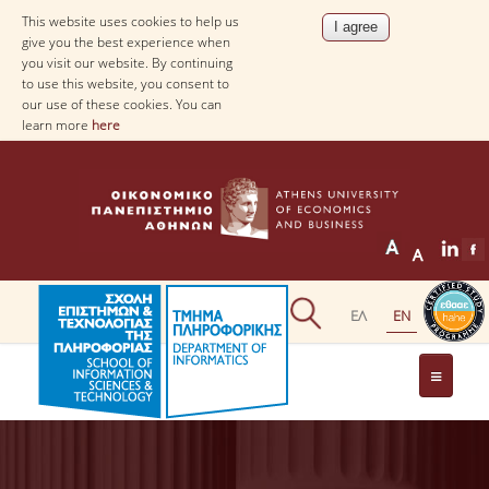
This website uses cookies to help us
give you the best experience when
you visit our website. By continuing
to use this website, you consent to
our use of these cookies. You can
learn more
here
THE DEPARTMENT
AT A GLANCE