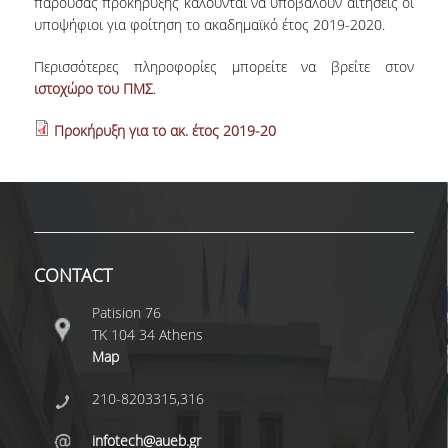
παρούσας προκήρυξης καλούνται να υποβάλουν αιτήσεις οι
υποψήφιοι για φοίτηση το ακαδημαϊκό έτος 2019-2020.
ERASMUS+
Περισσότερες πληροφορίες μπορείτε να βρείτε στον
POSTGRADUATE STUDIES
ιστοχώρο του ΠΜΣ
.
M.SC. PROGRAMS
Προκήρυξη για το ακ. έτος 2019-20
DOCTORAL PROGRAM
QUALITY ASSURANCE
QUALITY POLICY
CONTACT
ACCREDITATION
Patision 76
AUEB QUALITY ASSURANCE UNIT
ΤΚ 104 34 Athens
Map
RESEARCH
210-8203315,316
RESEARCH LABS
infotech@aueb.gr
RESEARCH GROUPS