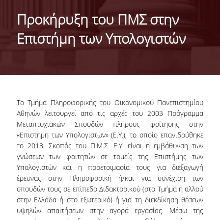
ABOUT THE DEPARTMENT
Προκήρυξη του ΠΜΣ στην
ADMINISTRATION
Επιστήμη των Υπολογιστών
PERSONNEL
FACULTY
TEACHING STAFF (EEDIP)
Το Τμήμα Πληροφορικής του Οικονομικού Πανεπιστημίου
SPECIAL TECHNICAL AND LABORATORY STAFF
Αθηνών λειτουργεί από τις αρχές του 2003 Πρόγραμμα
Μεταπτυχιακών Σπουδών πλήρους φοίτησης στην
PHD CANDIDATES
«Επιστήμη των Υπολογιστών» (E.Y.), το οποίο επανιδρύθηκε
το 2018. Σκοπός του Π.Μ.Σ. E.Y. είναι η εμβάθυνση των
UNDERGRADUATE STUDIES
γνώσεων των φοιτητών σε τομείς της Επιστήμης των
Υπολογιστών και η προετοιμασία τους για διεξαγωγή
GENERAL INFORMATION
έρευνας στην Πληροφορική ή/και για συνέχιση των
σπουδών τους σε επίπεδο Διδακτορικού (στο Τμήμα ή αλλού
COURSE GUIDE
στην Ελλάδα ή στο εξωτερικό) ή για τη διεκδίκηση θέσεων
υψηλών απαιτήσεων στην αγορά εργασίας. Μέσω της
CURRICULUM