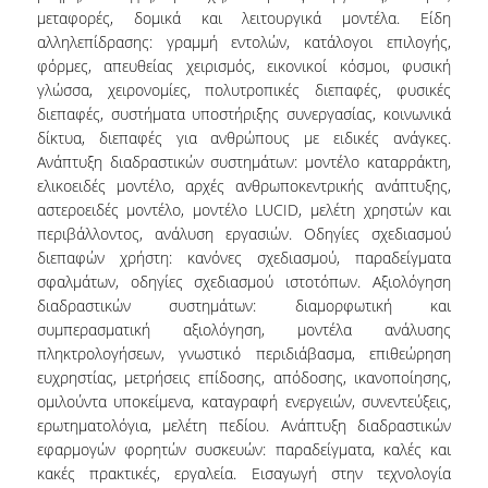
μεταφορές, δομικά και λειτουργικά μοντέλα. Είδη
ERASMUS+
αλληλεπίδρασης: γραμμή εντολών, κατάλογοι επιλογής,
φόρμες, απευθείας χειρισμός, εικονικοί κόσμοι, φυσική
POSTGRADUATE STUDIES
γλώσσα, χειρονομίες, πολυτροπικές διεπαφές, φυσικές
διεπαφές, συστήματα υποστήριξης συνεργασίας, κοινωνικά
M.SC. PROGRAMS
δίκτυα, διεπαφές για ανθρώπους με ειδικές ανάγκες.
Ανάπτυξη διαδραστικών συστημάτων: μοντέλο καταρράκτη,
DOCTORAL PROGRAM
ελικοειδές μοντέλο, αρχές ανθρωποκεντρικής ανάπτυξης,
αστεροειδές μοντέλο, μοντέλο LUCID, μελέτη χρηστών και
QUALITY ASSURANCE
περιβάλλοντος, ανάλυση εργασιών. Οδηγίες σχεδιασμού
διεπαφών χρήστη: κανόνες σχεδιασμού, παραδείγματα
QUALITY POLICY
σφαλμάτων, οδηγίες σχεδιασμού ιστοτόπων. Αξιολόγηση
ACCREDITATION
διαδραστικών συστημάτων: διαμορφωτική και
συμπερασματική αξιολόγηση, μοντέλα ανάλυσης
AUEB QUALITY ASSURANCE UNIT
πληκτρολογήσεων, γνωστικό περιδιάβασμα, επιθεώρηση
ευχρηστίας, μετρήσεις επίδοσης, απόδοσης, ικανοποίησης,
RESEARCH
ομιλούντα υποκείμενα, καταγραφή ενεργειών, συνεντεύξεις,
ερωτηματολόγια, μελέτη πεδίου. Ανάπτυξη διαδραστικών
RESEARCH LABS
εφαρμογών φορητών συσκευών: παραδείγματα, καλές και
κακές πρακτικές, εργαλεία. Εισαγωγή στην τεχνολογία
RESEARCH GROUPS