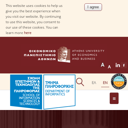
This website uses cookies to help us
give you the best experience when
you visit our website. By continuing
to use this website, you consent to
our use of these cookies. You can
learn more
here
THE DEPARTMENT
AT A GLANCE