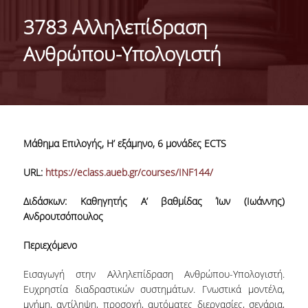
ABOUT THE DEPARTMENT
3783 Αλληλεπίδραση
ADMINISTRATION
Ανθρώπου-Υπολογιστή
PERSONNEL
FACULTY
TEACHING STAFF (EEDIP)
Μάθημα Επιλογής, Η’ εξάμηνο, 6 μονάδες ECTS
SPECIAL TECHNICAL AND LABORATORY STAFF
URL:
https://eclass.aueb.gr/courses/INF144/
PHD CANDIDATES
Διδάσκων: Καθηγητής Α’ βαθμίδας Ίων (Ιωάννης)
UNDERGRADUATE STUDIES
Ανδρουτσόπουλος
GENERAL INFORMATION
Περιεχόμενο
COURSE GUIDE
Εισαγωγή στην Αλληλεπίδραση Ανθρώπου-Υπολογιστή.
Ευχρηστία διαδραστικών συστημάτων. Γνωστικά μοντέλα,
CURRICULUM
μνήμη, αντίληψη, προσοχή, αυτόματες διεργασίες, σενάρια,