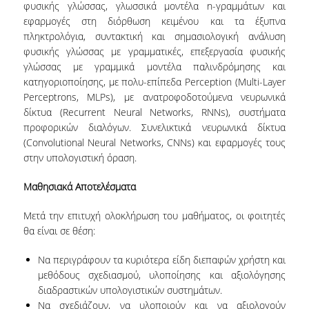
φυσικής γλώσσας, γλωσσικά μοντέλα n-γραμμάτων και
εφαρμογές στη διόρθωση κειμένου και τα έξυπνα
PROJECTS
πληκτρολόγια, συντακτική και σημασιολογική ανάλυση
φυσικής γλώσσας με γραμματικές, επεξεργασία φυσικής
NEWS
γλώσσας με γραμμικά μοντέλα παλινδρόμησης και
κατηγοριοποίησης, με πολυ-επίπεδα Perception (Multi-Layer
CONTACT
Perceptrons, MLPs), με ανατροφοδοτούμενα νευρωνικά
δίκτυα (Recurrent Neural Networks, RNNs), συστήματα
προφορικών διαλόγων. Συνελικτικά νευρωνικά δίκτυα
(Convolutional Neural Networks, CNNs) και εφαρμογές τους
στην υπολογιστική όραση.
Μαθησιακά Αποτελέσματα
Μετά την επιτυχή ολοκλήρωση του μαθήματος, οι φοιτητές
θα είναι σε θέση:
Να περιγράφουν τα κυριότερα είδη διεπαφών χρήστη και
μεθόδους σχεδιασμού, υλοποίησης και αξιολόγησης
διαδραστικών υπολογιστικών συστημάτων.
Να σχεδιάζουν, να υλοποιούν και να αξιολογούν