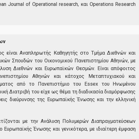
ean Journal of Operational research, και Operations Research
ων
ς είναι Αναπληρωτής Καθηγητής στο Τμήμα Διεθνών και
κών Σπουδών του Οικονομικού Πανεπιστημίου Αθηνών, με
άλυση Διεθνών και Ευρωπαϊκών Θεσμών. Είναι απόφοιτος
ανεπιστημίου Αθηνών και κάτοχος Μεταπτυχιακού και
ώματος από το Πανεπιστήμιο του Essex του Ηνωμένου
ρική Διατριβή του είχε ως θέμα τη διαδικασία διαμόρφωσης
εις διεύρυνσης της Ευρωπαϊκής Ένωσης και την ελληνική
χετίζονται με την Ανάλυση Πολυμερών Διαπραγματεύσεων
δο Ευρωπαϊκής Ένωσης και γενικότερα, με ιδιαίτερη έμφαση