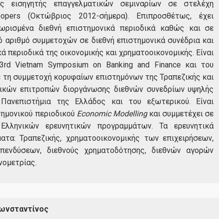
είμαι σε θέση να διευρύνω
νος εισηγητής επαγγελματικών σεμιναρίων σε στελέχη
σκέψη μου και να επεκτεί
oopers (Οκτώβριος 2012-σήμερα). Επιπροσθέτως, έχει
γνώση μου. Το MSc in Eco
ωρισμένα διεθνή επιστημονικά περιοδικά καθώς και σε
(εξειδίκευση οικονομική θ
Έρευνα
ό αριθμό συμμετοχών σε διεθνή επιστημονικά συνέδρια και
πρόγραμμα συνδυάζει στο
κά περιοδικά της οικονομικής και χρηματοοικονομικής. Είναι
από την μαθηματική θεωρ
3
rd
Vietnam Symposium on Banking and Finance και του
(μαθηματική ανάλυση, θεω
 με τη συμμετοχή κορυφαίων επιστημόνων της Τραπεζικής και
πιθανοτήτων, διαφορικός
Διασφάλιση Ποιότητας
ονικών επιτροπών διοργάνωσης διεθνών συνεδρίων υψηλής
λογισμός, θεωρία παιγνίω
Πανεπιστήμια της Ελλάδος και του εξωτερικού. Είναι
... περισσότερα
τημονικού περιοδικού
Economic
Modelling
και συμμετέχει σε
Πολιτική ποιότητας
Ελληνικών ερευνητικών προγραμμάτων. Τα ερευνητικά
ατα: Τραπεζικής, χρηματοοικονομικής των επιχειρήσεων,
Πιστοποίηση
επενδύσεων, διεθνούς χρηματοδότησης, διεθνών αγορών
νομετρίας.
Αξιολόγηση εκπαιδευτικού έργου
ΜΟΔΙΠ
ωνσταντίνος