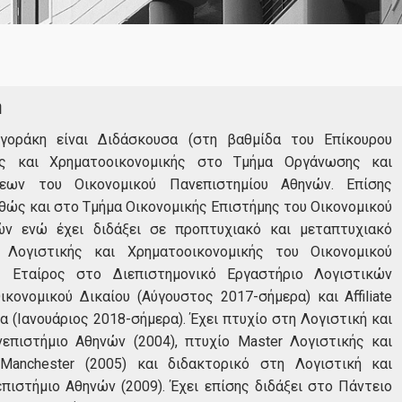
Οδηγός Σπουδών
Κανονισμός Σπουδών
Οδηγός Εκπόνησης Διπλωματικής Εργασίας
η
Διδάσκοντες
γοράκη είναι Διδάσκουσα (στη βαθμίδα του Επίκουρου
Δίδακτρα & Υποτροφίες
ής και Χρηματοοικονομικής στο Τμήμα Οργάνωσης και
σεων του Οικονομικού Πανεπιστημίου Αθηνών. Επίσης
ώς και στο Τμήμα Οικονομικής Επιστήμης του Οικονομικού
Υποψήφιοι
ών ενώ έχει διδάξει σε προπτυχιακό και μεταπτυχιακό
Λογιστικής και Χρηματοοικονομικής του Οικονομικού
ός Εταίρος στο Διεπιστημονικό Εργαστήριο Λογιστικών
Σε ποιούς απευθύνεται
ονομικού Δικαίου (Αύγουστος 2017-σήμερα) και Affiliate
Β. Π., Απόφοιτος 2018 
ία (Ιανουάριος 2018-σήμερα). Έχει πτυχίο στη Λογιστική και
Διαδικασία Αιτήσεων
Μετά από το Πτυχίο μου 
επιστήμιο Αθηνών (2004), πτυχίο Master Λογιστικής και
Μαθηματικά, έψαχνα ένα 
 Manchester (2005) και διδακτορικό στη Λογιστική και
πρόγραμμα που θα μπορού
Καριέρα
ιστήμιο Αθηνών (2009). Έχει επίσης διδάξει στο Πάντειο