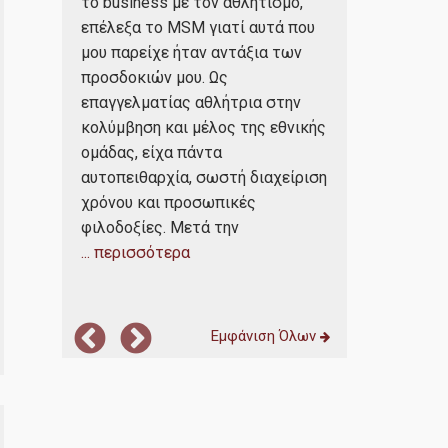
 τη
το business με τον αθλητισμό,
οποίο με εφο
νω τη
επέλεξα το MSM γιατί αυτά που
ακαδημαϊκή κ
nomics
μου παρείχε ήταν αντάξια των
δεξιότητες π
εωρία)
προσδοκιών μου. Ως
ώστε να εισ
ιχεία
επαγγελματίας αθλήτρια στην
αγορά εργασ
ία
κολύμβηση και μέλος της εθνικής
πρακτικής ά
ρία
ομάδας, είχα πάντα
οργανωμένες
αυτοπειθαρχία, σωστή διαχείριση
πολυεθνικές 
ν) με
χρόνου και προσωπικές
επιχειρήσεις
φιλοδοξίες. Μετά την
έμπειρα στελ
... περισσότερα
... περισσότε
Εμφάνιση Όλων