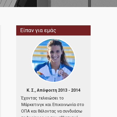
Είπαν για εμάς
- 2019
Κ. Σ., Απόφοιτη 2013 - 2014
Κ. Α., Απ
στα
Έχοντας τελειώσει το
Δε θα μπορο
ισχυρό
Μάρκετινγκ και Επικοινωνία στο
προτείνω αν
σα να
ΟΠΑ και θέλοντας να συνδυάσω
αξιόπιστο με