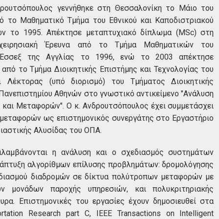
Επικοινωνία
ρουτσόπουλος γεννήθηκε στη Θεσσαλονίκη το Μάιο του
ό το Μαθηματικό Τμήμα του Εθνικού και Καποδιστριακού
ών το 1995. Απέκτησε μεταπτυχιακό δίπλωμα (MSc) στη
ιχειρησιακή Έρευνα από το Τμήμα Μαθηματικών του
 Έσσεξ της Αγγλίας το 1996, ενώ το 2003 απέκτησε
από το Τμήμα Διοικητικής Επιστήμης και Τεχνολογίας του
αι Λέκτορας (υπό διορισμό) του Τμήματος Διοικητικής
 Πανεπιστημίου Αθηνών στο γνωστικό αντικείμενο "Ανάλυση
και Μεταφορών". Ο κ. Ανδρουτσόπουλος έχει συμμετάσχει
 μεταφορών ως επιστημονικός συνεργάτης στο Εργαστήριο
ιαστικής Αλυσίδας του ΟΠΑ.
ριλαμβάνονται η ανάλυση και ο σχεδιασμός συστημάτων
ανάπτυξη αλγορίθμων επίλυσης προβλημάτων: δρομολόγησης
χεδιασμού διαδρομών σε δίκτυα πολύτροπων μεταφορών με
ών μονάδων παροχής υπηρεσιών, και πολυκριτηριακής
ρα. Επιστημονικές του εργασίες έχουν δημοσιευθεί στα
tation Research part C, IEEE Transactions on Intelligent