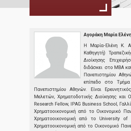
Αγοράκη Μαρία Ελέν
Η Μαρία-Ελένη Κ. Α
Καθηγητή) Τραπεζικ
Διοίκησης Επιχειρή
διδάσκει στο ΜΒΑ καθ
Πανεπιστημίου Αθην
επίπεδο στο Τμήμα 
Πανεπιστημίου Αθηνών. Είναι Ερευνητικ
Μελετών, Χρηματοδοτικής Διοίκησης και Οικ
Research Fellow, IPAG Business School, Γαλλ
Χρηματοοικονομική από το Οικονομικό Παν
Χρηματοοικονομική από το University of
Χρηματοοικονομική από το Οικονομικό Πανεπ