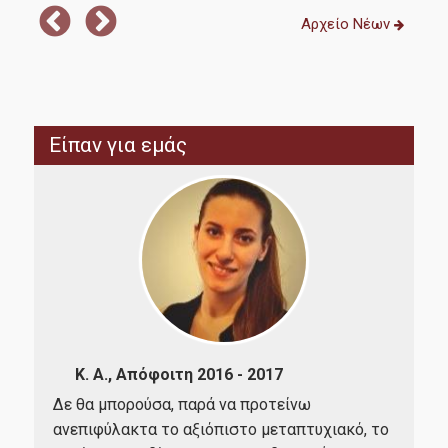
Αρχείο Νέων
Καριέρα
Είπαν για εμάς
Έρευνα
Διασφάλιση Ποιότητας
Πολιτική ποιότητας
Πιστοποίηση
Κ. Α., Απόφοιτη 2016 - 2017
Το 
ένα
Δε θα μπορούσα, παρά να προτείνω
Αξιολόγηση εκπαιδευτικού έργου
Διο
χο
ανεπιφύλακτα το αξιόπιστο μεταπτυχιακό, το