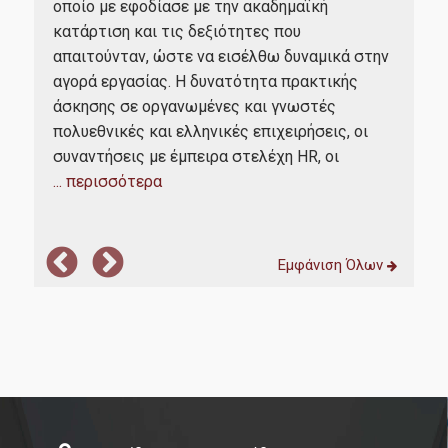
ΜΟΔΙΠ
και
οποίο με εφοδίασε με την ακαδημαϊκή
εργ
κατάρτιση και τις δεξιότητες που
επέ
ν
απαιτούνταν, ώστε να εισέλθω δυναμικά στην
Επικοινωνία
μαθ
ής
αγορά εργασίας. Η δυνατότητα πρακτικής
καλ
άσκησης σε οργανωμένες και γνωστές
εργ
πολυεθνικές και ελληνικές επιχειρήσεις, οι
εργ
ου
συναντήσεις με έμπειρα στελέχη HR, οι
...
... περισσότερα
Εμφάνιση Όλων