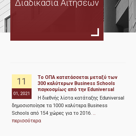
Διαδικασία Αιτήσεων
Σκοπός
Πρόγραμμα Σπουδών
Οδηγός Σπουδών
Κανονισμός Σπουδών
Οδηγός Εκπόνησης Διπλωματικής Εργασίας
Διδάσκοντες
Δίδακτρα & Υποτροφίες
Το ΟΠΑ κατατάσσεται μεταξύ των
11
300 καλύτερων Business Schools
με
παγκοσμίως από την Eduniversal
01, 2021
01,
Υποψήφιοι
Η διεθνής λίστα κατάταξης Eduniversal
δημοσιοποίησε τα 1000 καλύτερα Business
ξεκ
Schools από 154 χώρες για το 2016.
...
Σε ποιούς απευθύνεται
περισσότερα
Διαδικασία Αιτήσεων