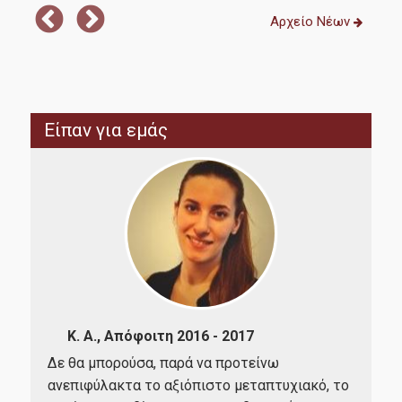
Αρχείο Νέων
Καριέρα
Είπαν για εμάς
Έρευνα
Διασφάλιση Ποιότητας
Πολιτική ποιότητας
Πιστοποίηση
Κ. Α., Απόφοιτη 2016 - 2017
Δε θα μπορούσα, παρά να προτείνω
Έχο
Αξιολόγηση εκπαιδευτικού έργου
ανεπιφύλακτα το αξιόπιστο μεταπτυχιακό, το
Επι