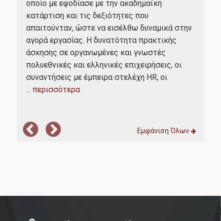
ΜΟΔΙΠ
οποίο με εφοδίασε με την ακαδημαϊκή
συν
 Το
κατάρτιση και τις δεξιότητες που
επέ
απαιτούνταν, ώστε να εισέλθω δυναμικά στην
ήτα
Επικοινωνία
ό
αγορά εργασίας. Η δυνατότητα πρακτικής
επα
ση,
άσκησης σε οργανωμένες και γνωστές
μέλ
,
πολυεθνικές και ελληνικές επιχειρήσεις, οι
αυτ
συναντήσεις με έμπειρα στελέχη HR, οι
προ
... περισσότερα
...
Εμφάνιση Όλων