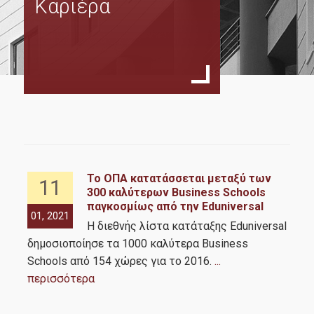
Καριέρα
Σκοπός
Πρόγραμμα Σπουδών
Οδηγός Σπουδών
Κανονισμός Σπουδών
Οδηγός Εκπόνησης Διπλωματικής Εργασίας
Διδάσκοντες
Δίδακτρα & Υποτροφίες
Το ΟΠΑ κατατάσσεται μεταξύ των
11
300 καλύτερων Business Schools
με
παγκοσμίως από την Eduniversal
01, 2021
01,
Υποψήφιοι
Η διεθνής λίστα κατάταξης Eduniversal
δημοσιοποίησε τα 1000 καλύτερα Business
ξεκ
Schools από 154 χώρες για το 2016.
...
Σε ποιούς απευθύνεται
περισσότερα
Διαδικασία Αιτήσεων