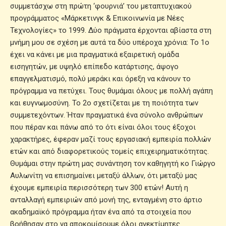
συμμετάσχω στη πρώτη ‘φουρνιά’ του μεταπτυχιακού
προγράμματος «Μάρκετινγκ & Επικοινωνία με Νέες
Τεχνολογίες» το 1999. Δύο πράγματα έρχονται αβίαστα στη
μνήμη μου σε σχέση με αυτά τα δύο υπέροχα χρόνια: Το 1ο
έχει να κάνει με μια πραγματικά εξαιρετική ομάδα
εισηγητών, με υψηλό επίπεδο κατάρτισης, άψογο
επαγγελματισμό, πολύ μεράκι και όρεξη να κάνουν το
πρόγραμμα να πετύχει. Τους θυμάμαι όλους με πολλή αγάπη
και ευγνωμοσύνη. Το 2ο σχετίζεται με τη ποιότητα των
συμμετεχόντων. Ήταν πραγματικά ένα σύνολο ανθρώπων
που πέραν και πάνω από το ότι είναι όλοι τους έξοχοι
χαρακτήρες, έφεραν μαζί τους εργασιακή εμπειρία πολλών
ετών και από διαφορετικούς τομείς επιχειρηματικότητας.
Θυμάμαι στην πρώτη μας συνάντηση τον καθηγητή κο Γιώργο
Αυλωνίτη να επισημαίνει μεταξύ άλλων, ότι μεταξύ μας
έχουμε εμπειρία περισσότερη των 300 ετών! Αυτή η
ανταλλαγή εμπειριών από μονή της, ενταγμένη στο άρτιο
ακαδημαϊκό πρόγραμμα ήταν ένα από τα στοιχεία που
βοήθησαν στο να αποκομίσουμε όλοι ανεκτίμητες