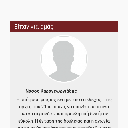
Είπαν για εμάς
Νάσος Καραγεωργιάδης
’s
Η απόφαση μου, ως ένα μεσαίο στέλεχος στις
Η φ
ity
αρχές του 21ου αιώνα, να επενδύσω σε ένα
& 
and
μεταπτυχιακό αν και προκλητική δεν ήταν
σημ
ies.
εύκολη. Η ένταση της δουλειάς και η αγωνία