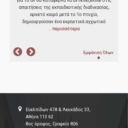
dly
για το αν θα κατάφερνα να αντεπεξέλθω στις
επ
 not
απαιτήσεις της εκπαιδευτικής διαδικασίας,
sors
αρκετό καιρό μετά το 1ο πτυχίο,
μετ
δημιουργούσαν ένα εκρηκτικά αγχωτικό
... περισσότερα
Εμφάνιση Όλων
Ευελπίδων 47Α & Λευκάδος 33,
Αθήνα 113 62
8ος όροφος, Γραφείο 806