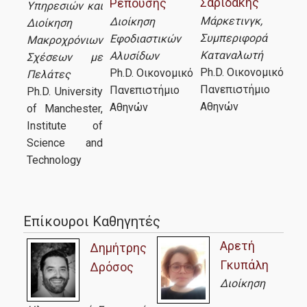
Σαριδάκης
Ρεπούσης
Υπηρεσιών και
Μάρκετινγκ,
Διοίκηση
Διοίκηση
Συμπεριφορά
Εφοδιαστικών
Μακροχρόνιων
Καταναλωτή
Αλυσίδων
Σχέσεων με
Ph.D. Οικονομικό
Ph.D. Οικονομικό
Πελάτες
Πανεπιστήμιο
Πανεπιστήμιο
Ph.D. University
Αθηνών
Αθηνών
of Manchester,
Institute of
Science and
Technology
Επίκουροι Καθηγητές
Αρετή
Δημήτρης
Γκυπάλη
Δρόσος
Διοίκηση