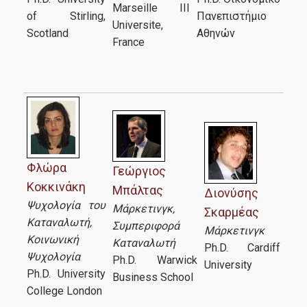
Χρήσιμες Πληροφορίες
Marseille III
of Stirling,
Πανεπιστήμιο
Universite,
Scotland
Αθηνών
France
Νέα
Φλώρα
Γεώργιος
Κοκκινάκη
Μπάλτας
Διονύσης
Ψυχολογία του
Μάρκετινγκ,
Σκαρμέας
Καταναλωτή,
Συμπεριφορά
Μάρκετινγκ
Κοινωνική
Καταναλωτή
Ph.D. Cardiff
Ψυχολογία
Ph.D. Warwick
University
Ph.D. University
Business School
College London