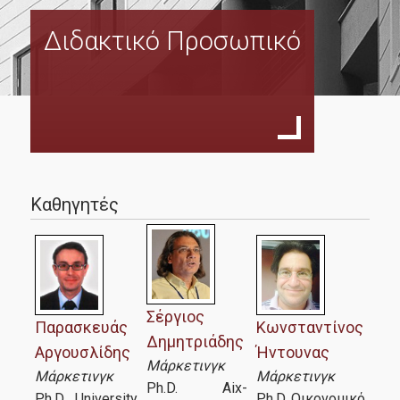
Διδακτικό Προσωπικό
Διδακτικό Προσωπικό
Υποψήφιοι
Καθηγητές
Σε ποιούς απευθύνεται
Διαδικασία αίτησης
Τέλη φοίτησης
Σέργιος
Παρασκευάς
Κωνσταντίνος
Φοιτητές
Δημητριάδης
Αργουσλίδης
Ήντουνας
Μάρκετινγκ
Μάρκετινγκ
Μάρκετινγκ
Ph.D. Aix-
Ph.D. University
Ph.D. Οικονομικό