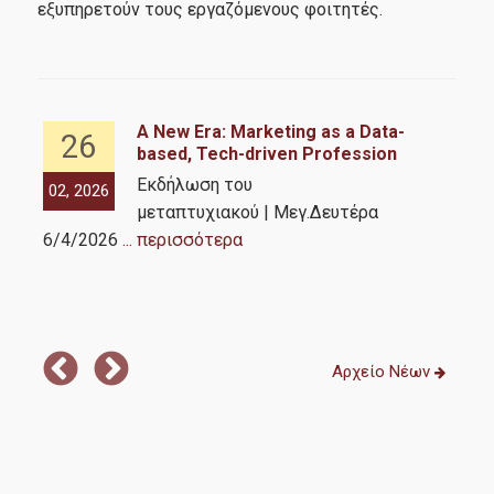
εξυπηρετούν τους εργαζόμενους φοιτητές.
Πολιτική ποιότητας
Διαδικασία διαχείρισης παραπόνων
Αξιολόγηση εκπαιδευτικού έργου
A New Era: Marketing as a Data-
26
based, Tech-driven Profession
ΜΟΔΙΠ
με
Εκδήλωση του
02, 2026
02,
μεταπτυχιακού | Μεγ.Δευτέρα
Υποψήφιοι
6/4/2026
... περισσότερα
Σε ποιούς απευθύνεται
Τμήμα Μερικής Φοίτησης
Αρχείο Νέων
Τμήμα Πλήρους Φοίτησης
Διαδικασία Αιτήσεων