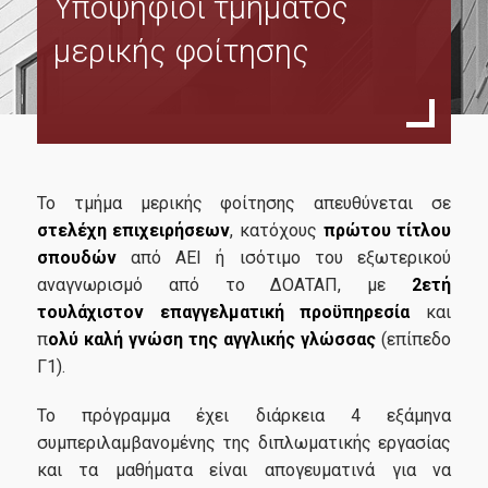
Υποψήφιοι τμήματος
Σκοπός
μερικής φοίτησης
Πρόγραμμα Σπουδών
Διδακτικό Προσωπικό
Κανονισμός Σπουδών
Κώδικας Δεοντολογία & Καλής Πρακτικής ΟΠΑ
Το τμήμα μερικής φοίτησης απευθύνεται σε
Κανονισμός Ηλεκτρονικής Μάθησης
στελέχη επιχειρήσεων
, κατόχους
πρώτου τίτλου
σπουδών
από ΑΕΙ ή ισότιμο του εξωτερικού
Οδηγός Σπουδών
αναγνωρισμό από το ΔΟΑΤΑΠ, με
2ετή
τουλάχιστον επαγγελματική προϋπηρεσία
και
Οδηγός εκπόνησης διπλωματικής εργασίας
π
ολύ
καλή γνώση της αγγλικής γλώσσας
(επίπεδο
Τέλη Φοίτησης
Γ1).
Το πρόγραμμα έχει διάρκεια 4 εξάμηνα
Διασφαλιση Ποιότητας
συμπεριλαμβανομένης της διπλωματικής εργασίας
και τα μαθήματα είναι απογευματινά για να