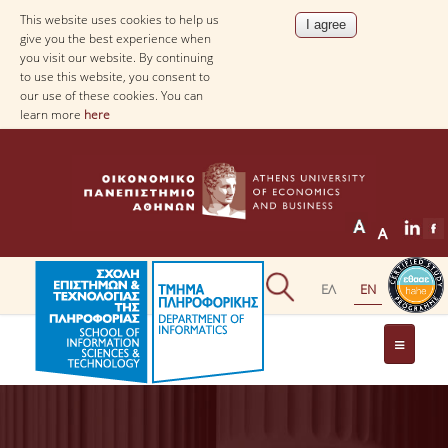
This website uses cookies to help us
give you the best experience when
you visit our website. By continuing
to use this website, you consent to
our use of these cookies. You can
learn more
here
THE DEPARTMENT
AT A GLANCE