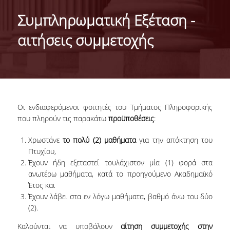
ABOUT THE DEPARTMENT
Συμπληρωματική Εξέταση -
ADMINISTRATION
αιτήσεις συμμετοχής
PERSONNEL
FACULTY
TEACHING STAFF (EEDIP)
Οι ενδιαφερόμενοι φοιτητές του Τμήματος Πληροφορικής
SPECIAL TECHNICAL AND LABORATORY STAFF
που πληρούν τις παρακάτω
προϋποθέσεις
:
PHD CANDIDATES
Χρωστάνε
το πολύ (2) μαθήματα
για την απόκτηση του
Πτυχίου,
UNDERGRADUATE STUDIES
Έχουν ήδη εξεταστεί τουλάχιστον μία (1) φορά στα
ανωτέρω μαθήματα, κατά το προηγούμενο Ακαδημαϊκό
GENERAL INFORMATION
Έτος και
Έχουν λάβει στα εν λόγω μαθήματα, βαθμό άνω του δύο
COURSE GUIDE
(2).
CURRICULUM
Καλούνται να υποβάλουν
αίτηση συμμετοχής
στην