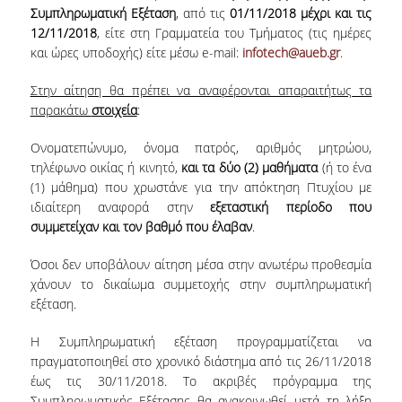
Συμπληρωματική Εξέταση
, από τις
01/11/2018
μέχρι και τις
ERASMUS+
12/11/2018
, είτε στη Γραμματεία του Τμήματος (τις ημέρες
και ώρες υποδοχής) είτε μέσω e-mail:
infotech@aueb.gr
.
POSTGRADUATE STUDIES
Στην αίτηση θα πρέπει να αναφέρονται απαραιτήτως τα
M.SC. PROGRAMS
παρακάτω
στοιχεία
:
DOCTORAL PROGRAM
Ονοματεπώνυμο, όνομα πατρός, αριθμός μητρώου,
τηλέφωνο οικίας ή κινητό,
και τα δύο (2) μαθήματα
(ή το ένα
QUALITY ASSURANCE
(1) μάθημα) που χρωστάνε για την απόκτηση Πτυχίου με
ιδιαίτερη αναφορά στην
εξεταστική περίοδο που
QUALITY POLICY
συμμετείχαν και τον βαθμό που έλαβαν
.
ACCREDITATION
Όσοι δεν υποβάλουν αίτηση μέσα στην ανωτέρω προθεσμία
χάνουν το δικαίωμα συμμετοχής στην συμπληρωματική
AUEB QUALITY ASSURANCE UNIT
εξέταση.
RESEARCH
Η Συμπληρωματική εξέταση προγραμματίζεται να
πραγματοποιηθεί στο χρονικό διάστημα από τις 26/11/2018
RESEARCH LABS
έως τις 30/11/2018. Το ακριβές πρόγραμμα της
Συμπληρωματικής Εξέτασης θα ανακοινωθεί μετά τη λήξη
RESEARCH GROUPS