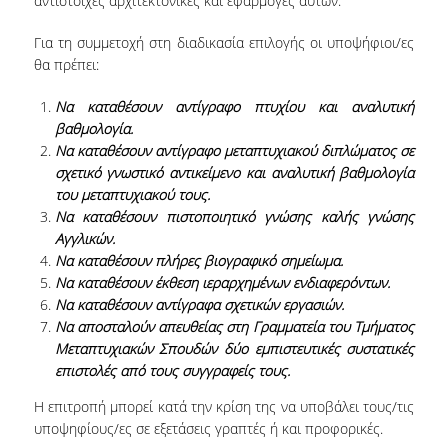
αντίστοιχες αρχιτεκτονικές και εφαρμογές αυτών.
ERASMUS+
Για τη συμμετοχή στη διαδικασία επιλογής οι υποψήφιοι/ες
θα πρέπει:
POSTGRADUATE STUDIES
Nα
καταθέσουν αντίγραφο πτυχίου και αναλυτική
M.SC. PROGRAMS
βαθμολογία.
Να καταθέσουν αντίγραφο μεταπτυχιακού διπλώματος σε
DOCTORAL PROGRAM
σχετικό γνωστικό αντικείμενο και αναλυτική βαθμολογία
του μεταπτυχιακού τους.
QUALITY ASSURANCE
Να καταθέσουν πιστοποιητικό γνώσης καλής γνώσης
Αγγλικών.
QUALITY POLICY
Να καταθέσουν πλήρες βιογραφικό σημείωμα.
ACCREDITATION
Να καταθέσουν έκθεση ιεραρχημένων ενδιαφερόντων.
Να καταθέσουν αντίγραφα σχετικών εργασιών.
AUEB QUALITY ASSURANCE UNIT
Να αποσταλούν απευθείας στη Γραμματεία του Τμήματος
Μεταπτυχιακών Σπουδών δύο εμπιστευτικές συστατικές
RESEARCH
επιστολές από τους συγγραφείς τους.
RESEARCH LABS
Η επιτροπή μπορεί κατά την κρίση της να υποβάλει τους/τις
υποψηφίους/ες σε εξετάσεις γραπτές ή και προφορικές.
RESEARCH GROUPS