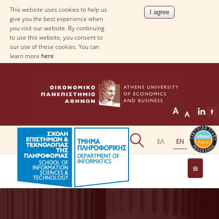
This website uses cookies to help us
give you the best experience when
you visit our website. By continuing
to use this website, you consent to
our use of these cookies. You can
learn more
here
THE DEPARTMENT
AT A GLANCE