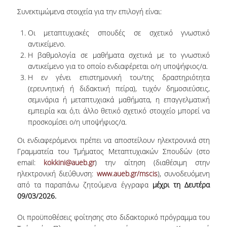
Συνεκτιμώμενα στοιχεία για την επιλογή είναι:
PROJECTS
Οι μεταπτυχιακές σπουδές σε σχετικό γνωστικό
NEWS
αντικείμενο.
Η βαθμολογία σε μαθήματα σχετικά με το γνωστικό
CONTACT
αντικείμενο για το οποίο ενδιαφέρεται ο/η υποψήφιος/α.
Η εν γένει επιστημονική του/της δραστηριότητα
(ερευνητική ή διδακτική πείρα), τυχόν δημοσιεύσεις,
σεμινάρια ή μεταπτυχιακά μαθήματα, η επαγγελματική
εμπειρία και ό,τι άλλο θετικό σχετικό στοιχείο μπορεί να
προσκομίσει ο/η υποψήφιος/α.
Οι ενδιαφερόμενοι πρέπει να αποστείλουν ηλεκτρονικά στη
Γραμματεία του Τμήματος Μεταπτυχιακών Σπουδών (στο
email:
kokkini@aueb.gr
) την αίτηση (διαθέσιμη στην
ηλεκτρονική διεύθυνση:
www.aueb.gr/mscis
), συνοδευόμενη
από τα παραπάνω ζητούμενα έγγραφα
μέχρι τη Δευτέρα
09/03/2026.
Οι προϋποθέσεις φοίτησης στο διδακτορικό πρόγραμμα του