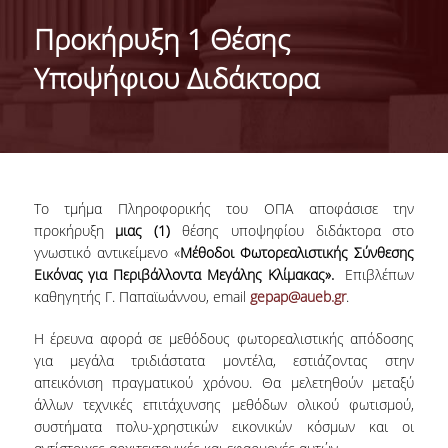
ABOUT THE DEPARTMENT
Προκήρυξη 1 Θέσης
ADMINISTRATION
Υποψήφιου Διδάκτορα
PERSONNEL
FACULTY
TEACHING STAFF (EEDIP)
Το τμήμα Πληροφορικής του ΟΠΑ αποφάσισε την
SPECIAL TECHNICAL AND LABORATORY STAFF
προκήρυξη
μιας (1)
θέσης υποψηφίου διδάκτορα στο
γνωστικό αντικείμενο «
Μέθοδοι Φωτορεαλιστικής Σύνθεσης
PHD CANDIDATES
Εικόνας για Περιβάλλοντα Μεγάλης Κλίμακας».
Επιβλέπων
καθηγητής Γ. Παπαϊωάννου, email
gepap@aueb.gr
.
UNDERGRADUATE STUDIES
Η έρευνα αφορά σε μεθόδους φωτορεαλιστικής απόδοσης
GENERAL INFORMATION
για μεγάλα τριδιάστατα μοντέλα, εστιάζοντας στην
απεικόνιση πραγματικού χρόνου. Θα μελετηθούν μεταξύ
COURSE GUIDE
άλλων τεχνικές επιτάχυνσης μεθόδων ολικού φωτισμού,
συστήματα πολυ-χρηστικών εικονικών κόσμων και οι
CURRICULUM