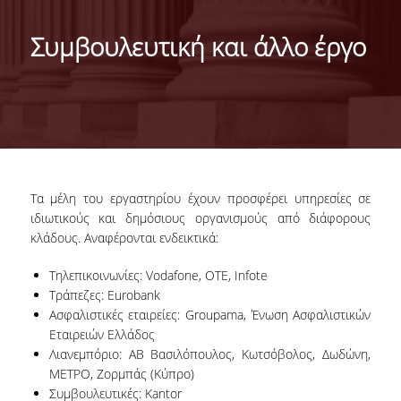
ΑΝΘΡΩΠΙΝΟ ΔΥΝΑΜΙΚΟ
Συμβουλευτική και άλλο έργο
ΜΕΛΗ ΔΕΠ
ΥΠΟΨΗΦΙΟΙ ΔΙΔΑΚΤΟΡΕΣ
ΔΙΔΑΚΤΟΡΕΣ ΕΡΓΑΣΤΗΡΙΟΥ
ΣΥΝΕΡΓΑΖΟΜΕΝΟΙ ΕΡΕΥΝΗΤΕΣ
Τα μέλη του εργαστηρίου έχουν προσφέρει υπηρεσίες σε
ΔΡΑΣΤΗΡΙΟΤΗΤΕΣ
ιδιωτικούς και δημόσιους οργανισμούς από διάφορους
κλάδους. Αναφέρονται ενδεικτικά:
ΕΡΕΥΝΑ
Τηλεπικοινωνίες: Vodafone, OTE, Infote
ΕΚΠΑΙΔΕΥΣΗ
Τράπεζες: Eurobank
Ασφαλιστικές εταιρείες: Groupama, Ένωση Ασφαλιστικών
ΣΥΜΒΟΥΛΕΥΤΙΚΗ
Εταιρειών Ελλάδος
Λιανεμπόριο: ΑΒ Βασιλόπουλος, Κωτσόβολος, Δωδώνη,
ΣΥΝΕΡΓΑΣΙΕΣ
ΜΕΤΡΟ, Ζορμπάς (Κύπρο)
Συμβουλευτικές: Kantor
ΝΕΑ