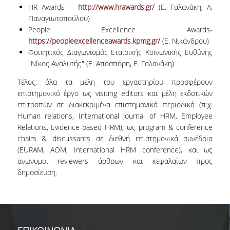
HR Awards- -
http://www.hrawards.gr/
(Ε. Γαλανάκη, Λ.
Παναγιωτοπούλου)
People Excellence Awards-
https://peopleexcellenceawards.kpmg.gr/
(Ε. Νικάνδρου)
Φοιτητικός Διαγωνισμός Εταιρικής Κοινωνικής Ευθύνης
"Νίκος Αναλυτής" (Ε. Αποσπόρη, Ε. Γαλανάκη)
Τέλος, όλα τα μέλη του εργαστηρίου προσφέρουν
επιστημονικό έργο ως visiting editors και μέλη εκδοτικών
επιτροπών σε διακεκριμένα επιστημονικά περιοδικά (π.χ.
Human relations, International Journal of HRM, Employee
Relations, Evidence-based HRM), ως program & conference
chairs & discussants σε διεθνή επιστημονικά συνέδρια
(EURAM, AOM, International HRM conference), και ως
ανώνυμοι reviewers άρθρων και κεφαλαίων προς
δημοσίευση.