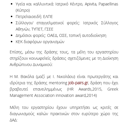
Υγεία και καλλυντικά: Ιατρικό Κέντρο, Apivita, Papaellinas
(Κύπρο)
Πετρελαιοειδή: ΕΛΠΕ
Σύλλογοι/ επαγγελματικοί φορείς: Ιατρικός Σύλλογος
Αθηνών, ΤΥΠΕΤ, ΓΣΕΕ
Δημόσιοι φορείς: ΟΑΕΔ, ΟΣΕ, τοπική αυτοδιοίκηση
ΚΕΚ διαφόρων οργανισμών
Επίσης, μέσω της δράσης τους, τα μέλη του εργαστηρίου
στηρίζουν κοινωφελείς δράσεις σχετιζόμενες με τη Διοίκηση
Ανθρώπινου Δυναμικού:
Η Μ. Βακόλα (μαζί με Ι. Νικολάου) είναι πρωτεργάτης και
ιδρύτρια της δράσης mentoring
job-pairs.gr
, δράση που έχει
βραβευτεί επανειλημμένως (HR Awards,2015, Greek
Management Association innovation award,2014)
Mέλη του εργαστηρίου έχουν υπηρετήσει ως κριτές σε
διαγωνισμούς καλών πρακτικών στον ευρύτερο χώρο της
ΔΑΔ: