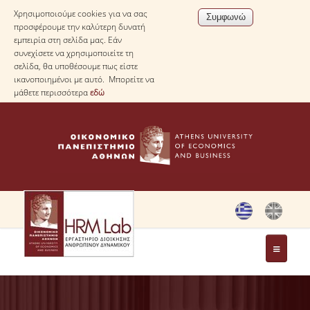
Χρησιμοποιούμε cookies για να σας
προσφέρουμε την καλύτερη δυνατή
εμπειρία στη σελίδα μας. Εάν
συνεχίσετε να χρησιμοποιείτε τη
σελίδα, θα υποθέσουμε πως είστε
ικανοποιημένοι με αυτό. Μπορείτε να
μάθετε περισσότερα
εδώ
ΤΟ ΕΡΓΑΣΤΗΡΙΟ