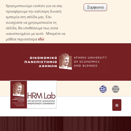
Χρησιμοποιούμε cookies για να σας
προσφέρουμε την καλύτερη δυνατή
εμπειρία στη σελίδα μας. Εάν
συνεχίσετε να χρησιμοποιείτε τη
σελίδα, θα υποθέσουμε πως είστε
ικανοποιημένοι με αυτό. Μπορείτε να
μάθετε περισσότερα
εδώ
ΤΟ ΕΡΓΑΣΤΗΡΙΟ