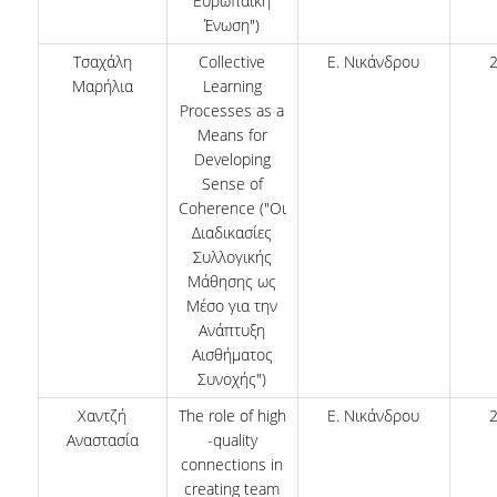
Ευρωπαϊκή
Ένωση")
Τσαχάλη
Collective
Ε. Νικάνδρου
Μαρήλια
Learning
Processes as a
Means for
Developing
Sense of
Coherence ("Οι
Διαδικασίες
Συλλογικής
Μάθησης ως
Μέσο για την
Ανάπτυξη
Αισθήματος
Συνοχής")
Χαντζή
The role of high
Ε. Νικάνδρου
Αναστασία
-quality
connections in
creating team