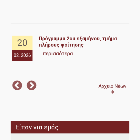
ή
Πρόγραμμα 2ου εξαμήνου, τμήμα
20
πλήρους φοίτησης
... περισσότερα
02, 2026
01,
ή
Αρχείο Νέων
Είπαν για εμάς