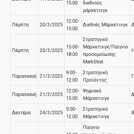
15.00
διεθνούς
μάρκετινγκ
12.00-
Πέμπτη
20/3/2025
Διεθνές Μάρκετινγκ
Δ
15.00
Στρατηγικό
15.00-
Μάρκετινγκ/Παίγνιο
Πέμπτη
20/3/2025
Η
18.00
προσομοίωσης
MarkStrat
9.00-
Στρατηγική
Παρασκευή
21/3/2025
Π
12.00
Προϊόντος
12.00-
Ψηφιακό
Παρασκευή
21/3/2025
Δ
15.00
Μάρκετινγκ
9.00-
Στρατηγικό
Δευτέρα
24/3/2025
Β
12.00
Μάρκετινγκ
Παίγνιο