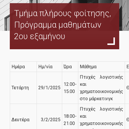
Τμήμα πλήρους φοίτησης,
Διδακτικό προσωπικό
Πρόγραμμα μαθημάτων
2ου εξαμήνου
Υποψήφιοι
Σε ποιούς απευθύνεται
Ημέρα
Ημ/νία
Ώρα
Μάθημα
Ε
Πτυχές λογιστικής
Διαδικασία αίτησης
12.00-
και
Τετάρτη
29/1/2025
Θ
Τέλη φοίτησης
15.00
χρηματοοικονομικής
στο μάρκετινγκ
Πτυχές λογιστικής
Φοιτητές
18.00-
και
Δευτέρα
3/2/2025
Θ
21.00
χρηματοοικονομικής