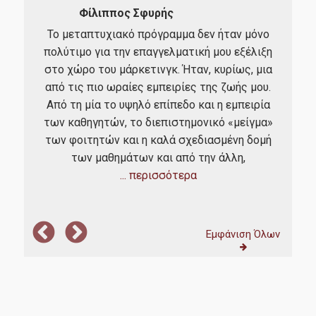
Φίλιππος Σφυρής
Το μεταπτυχιακό πρόγραμμα δεν ήταν μόνο
Η α
πολύτιμο για την επαγγελματική μου εξέλιξη
α
m.
στο χώρο του μάρκετινγκ. Ήταν, κυρίως, μια
μ
ain
από τις πιο ωραίες εμπειρίες της ζωής μου.
εύ
eral
Από τη μία το υψηλό επίπεδο και η εμπειρία
γι
των καθηγητών, το διεπιστημονικό «μείγμα»
α
των φοιτητών και η καλά σχεδιασμένη δομή
των μαθημάτων και από την άλλη,
... περισσότερα
Εμφάνιση Όλων