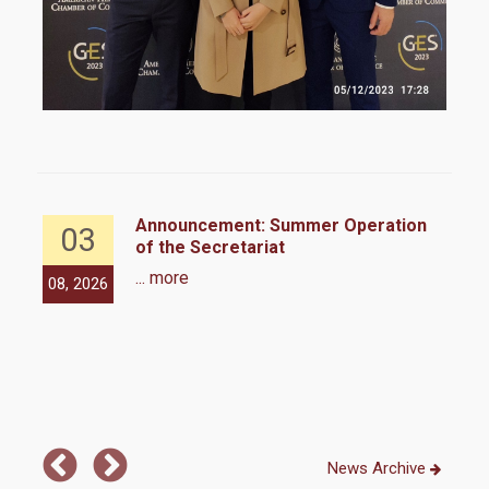
Announcement: Summer Operation
03
of the Secretariat
... more
08, 2026
07,
News Archive