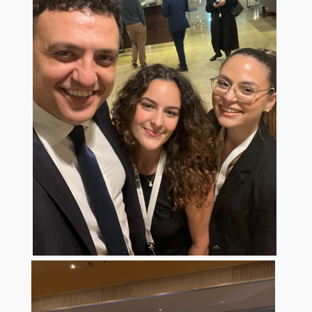
Academic Identity Card Online Service
IKY | State Scholarships Foundation
Hellenic National Academic Recognition and Information
Center | DOATAP
ELIAMEP
Research Papers in Economics
Connect with us
Facebook
Linkedin
News