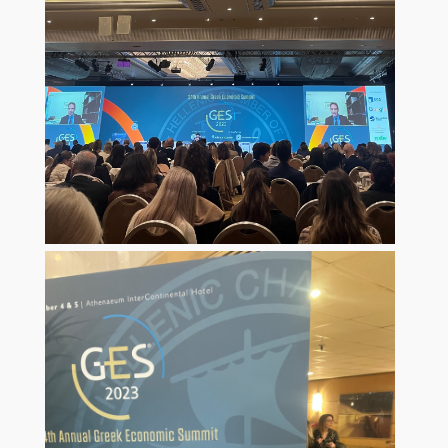
Facilities
Library
Webmail
eClass
e-Grammateia
U-Register
Network Services
Student Club
Health Care
Erasmus+