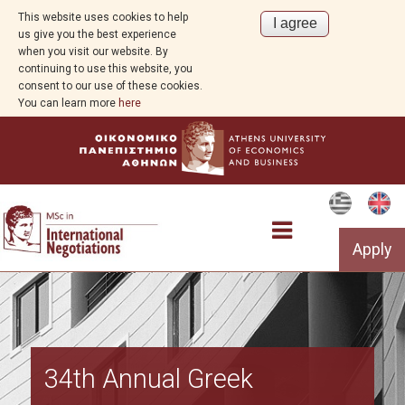
This website uses cookies to help
us give you the best experience
when you visit our website. By
continuing to use this website, you
consent to our use of these cookies.
You can learn more
here
Apply
The Programme
Welcome Message from the Director
34th Annual Greek