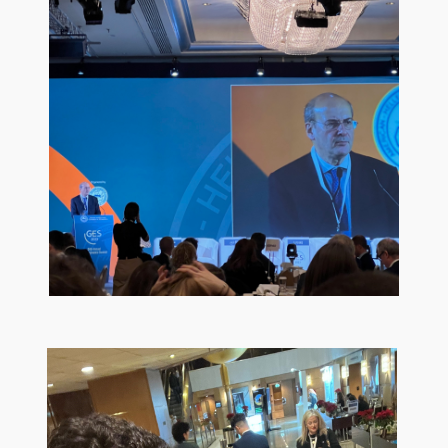
Certification
Quality Data
Evaluation
Quality Assurance Unit
Contact
Contact Us
Complaint Process
Links
Athens University of Economics and Business
AUEB Shop