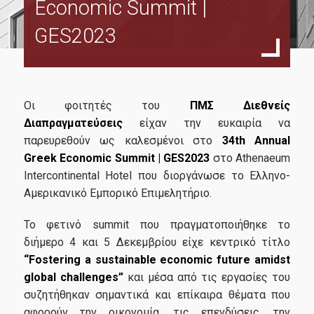
Economic Summit |
Structure
GES2023
Faculty and Staff
Scientific Comittee
External Advisory Comittee
Οι φοιτητές του
ΠΜΣ Διεθνείς
Professors
Διαπραγματεύσεις
είχαν την ευκαιρία να
παρευρεθούν ως καλεσμένοι στο
34th Annual
Learning Outcomes
Greek Economic Summit | GES2023
στο Athenaeum
Intercontinental Hotel που διοργάνωσε το Ελληνο-
Courses
Αμερικανικό Εμπορικό Επιμελητήριο.
Dissertation
Το φετινό summit που πραγματοποιήθηκε το
Seminars-Simulations
διήμερο 4 και 5 Δεκεμβρίου είχε κεντρικό τίτλο
“Fostering a sustainable economic future amidst
Postgraduate Prospectus
global challenges”
και μέσα από τις εργασίες του
συζητήθηκαν σημαντικά και επίκαιρα θέματα που
Candidates
αφορούν την οικονομία, τις επενδύσεις, την